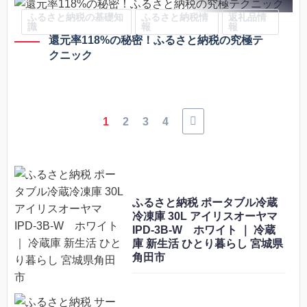
ふるさと納税の基礎知
ふるさと納税情
返礼品情
識
報
報
還元率118%の秘密！ふるさと納税の究極テ
クニック
1
2
3
4
ふるさと納税 ポータブル冷蔵
冷凍庫 30L アイリスオーヤマ
IPD-3B-W ホワイト ｜ 冷蔵
庫 新生活 ひとり暮らし 宮城県
角田市