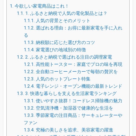
1.
今欲しい家電商品はこれ！
1.1.
1. ふるさと納税で人気の電化製品とは？
1.1.1.
人気の背景とそのメリット
1.1.2.
選ばれる理由：お得に最新家電を手に入れ
る
1.1.3.
納税額に応じた選び方のコツ
1.1.4.
家電選びの地域別の特徴
1.2.
2. ふるさと納税で選ばれる注目の調理家電
1.2.1.
高性能トースター：家庭でプロの味を再現
1.2.2.
全自動コーヒーメーカーで毎朝の贅沢を
1.2.3.
人気のホットプレート特集
1.2.4.
電子レンジ・オーブン機能の最新トレンド
1.3.
3. 快適な暮らしを支える生活家電ランキング
1.3.1.
使いやすさ抜群！コードレス掃除機の魅力
1.3.2.
空気清浄機・加湿器で健康的な生活を
1.3.3.
季節家電の注目商品：サーキュレーターや
ファン
1.3.4.
究極の美しさを追求、美容家電の躍進