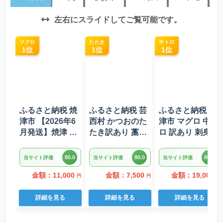
左右にスライドしてご覧可能です。
マグロ
たたき
中トロ
1位
1位
1位
ふるさと納税 焼
ふるさと納税 芸
ふるさと納税 焼
津市 【2026年6
西村 かつおのた
津市 マグロ 中ト
月発送】焼津 マ
たき訳あり 藁焼
ロ 訳あり 刺身 ミ
グロ ネギトロ セ
き 1.5kg 鰹タタ
ナミマグロ 中ト
ット F4 ねぎとろ
キ【KYF027】
ロ 切り落とし 約
80.0
80.0
80.0
当サイト評価
当サイト評価
当サイト評価
(a10-875202606)
700g(a18-110)
金額：11,000
金額：7,500
金額：19,000
円
円
円
詳細を見る
詳細を見る
詳細を見る