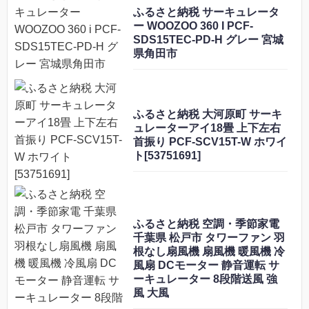
ふるさと納税 サーキュレータ
ー WOOZOO 360 I PCF-
SDS15TEC-PD-H グレー 宮城
県角田市
ふるさと納税 大河原町 サーキ
ュレーターアイ18畳 上下左右
首振り PCF-SCV15T-W ホワイ
ト[53751691]
ふるさと納税 空調・季節家電
千葉県 松戸市 タワーファン 羽
根なし扇風機 扇風機 暖風機 冷
風扇 DCモーター 静音運転 サ
ーキュレーター 8段階送風 強
風 大風