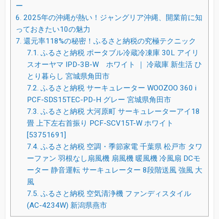
ー
6.
2025年の沖縄が熱い！ジャングリア沖縄、開業前に知
っておきたい10の魅力
7.
還元率118%の秘密！ふるさと納税の究極テクニック
7.1.
ふるさと納税 ポータブル冷蔵冷凍庫 30L アイリ
スオーヤマ IPD-3B-W ホワイト ｜ 冷蔵庫 新生活 ひ
とり暮らし 宮城県角田市
7.2.
ふるさと納税 サーキュレーター WOOZOO 360 i
PCF-SDS15TEC-PD-H グレー 宮城県角田市
7.3.
ふるさと納税 大河原町 サーキュレーターアイ18
畳 上下左右首振り PCF-SCV15T-W ホワイト
[53751691]
7.4.
ふるさと納税 空調・季節家電 千葉県 松戸市 タワ
ーファン 羽根なし扇風機 扇風機 暖風機 冷風扇 DCモ
ーター 静音運転 サーキュレーター 8段階送風 強風 大
風
7.5.
ふるさと納税 空気清浄機 ファンディスタイル
(AC-4234W) 新潟県燕市