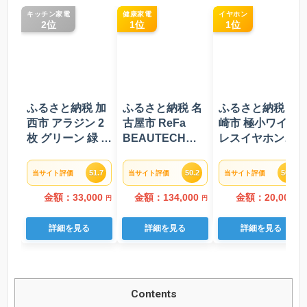
キッチン家電
健康家電
イヤホン
2位
1位
1位
ふるさと納税 加
ふるさと納税 名
ふるさと納税 川
西市 アラジン 2
古屋市 ReFa
崎市 極小ワイヤ
枚 グリーン 緑 グ
BEAUTECH
レスイヤホン
ラファイト トー
DRYER S+【ホ
final ZE500 for
スター 2枚焼き
ワイト】 リファ
ASMR 【DARK
51.7
50.2
50.0
当サイト評価
当サイト評価
当サイト評価
[No5698-0300]
ドライヤー 美容
GRAY】
家電 家電
金額：33,000
金額：134,000
金額：20,000
円
円
円
詳細を見る
詳細を見る
詳細を見る
Contents