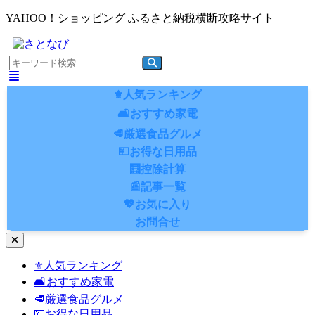
YAHOO！ショッピング ふるさと納税横断攻略サイト
⚜️人気ランキング
🛋️おすすめ家電
🥩厳選食品グルメ
💴お得な日用品
🧮控除計算
📰記事一覧
💖お気に入り
お問合せ
ナ
ビ
⚜️人気ランキング
ゲ
🛋️おすすめ家電
ー
シ
🥩厳選食品グルメ
ョ
💴お得な日用品