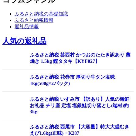
コラムジャンル
ふるさと納税の基礎知識
ふるさと納税情報
返礼品情報
人気の返礼品
ふるさと納税 芸西村 かつおのたたき訳あり 藁
焼き 1.5kg 鰹タタキ【KYF027】
ふるさと納税 花巻市 厚切り牛タン塩味
1kg(500g×2パック)
ふるさと納税 いすみ市 【訳あり】人気の海鮮
お礼品 チリ産 定塩 塩銀鮭切り落とし(端材)約
3kg
ふるさと納税 西尾市 【大容量】特大大盛むき
えび1.6kg(正味)・K287