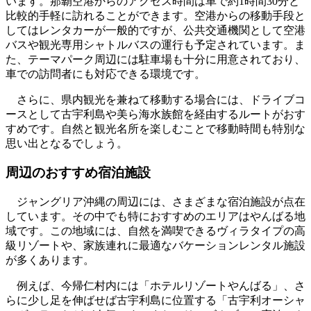
います。那覇空港からのアクセス時間は車で約1時間30分と
比較的手軽に訪れることができます。空港からの移動手段と
してはレンタカーが一般的ですが、公共交通機関として空港
バスや観光専用シャトルバスの運行も予定されています。ま
た、テーマパーク周辺には駐車場も十分に用意されており、
車での訪問者にも対応できる環境です。
さらに、県内観光を兼ねて移動する場合には、ドライブコ
ースとして古宇利島や美ら海水族館を経由するルートがおす
すめです。自然と観光名所を楽しむことで移動時間も特別な
思い出となるでしょう。
周辺のおすすめ宿泊施設
ジャングリア沖縄の周辺には、さまざまな宿泊施設が点在
しています。その中でも特におすすめのエリアはやんばる地
域です。この地域には、自然を満喫できるヴィラタイプの高
級リゾートや、家族連れに最適なバケーションレンタル施設
が多くあります。
例えば、今帰仁村内には「ホテルリゾートやんばる」、さ
らに少し足を伸ばせば古宇利島に位置する「古宇利オーシャ