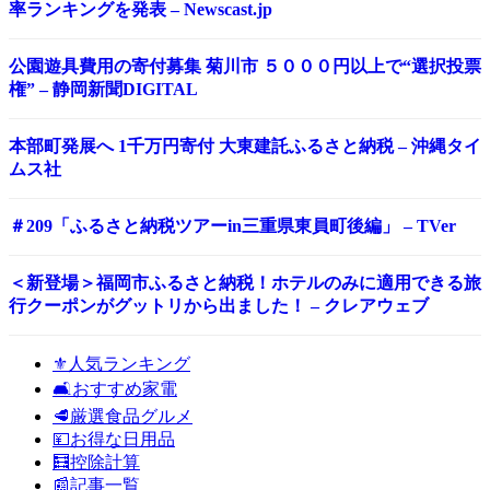
率ランキングを発表 – Newscast.jp
公園遊具費用の寄付募集 菊川市 ５０００円以上で“選択投票
権” – 静岡新聞DIGITAL
本部町発展へ 1千万円寄付 大東建託ふるさと納税 – 沖縄タイ
ムス社
＃209「ふるさと納税ツアーin三重県東員町後編」 – TVer
＜新登場＞福岡市ふるさと納税！ホテルのみに適用できる旅
行クーポンがグットリから出ました！ – クレアウェブ
⚜️人気ランキング
🛋️おすすめ家電
🥩厳選食品グルメ
💴お得な日用品
🧮控除計算
📰記事一覧