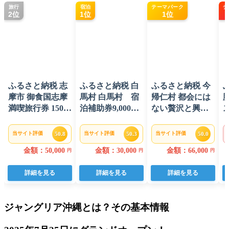
旅行
宿泊
テーマパーク
チ
2位
1位
1位
ふるさと納税 志
ふるさと納税 白
ふるさと納税 今
摩市 御食国志摩
馬村 白馬村 宿
帰仁村 都会には
満喫旅行券 15000
泊補助券9,000円
ない贅沢と興奮
円分 旅行クーポ
分(3,000円分×3
のテーマパーク
ン
枚)
「ジャングリア
当サイト評価
当サイト評価
当サイト評価
50.8
50.3
50.0
沖縄」1dayチケ
金額：50,000
金額：30,000
金額：66,000
円
円
円
ット (大人2名・
子供1名)
詳細を見る
詳細を見る
詳細を見る
ジャングリア沖縄とは？その基本情報