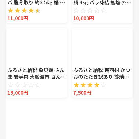
バ 腹骨取り 約3.5kg 鯖 鯖
鯖 4kg バラ凍結 無塩 外湾
鯖 鯖 鯖 鯖 鯖 鯖 鯖 鯖 カ
漁業協同組合 国産サバ 国
★
★
★
★
★
☆
☆
☆
☆
☆
ネジョウ大崎 千葉県銚子
産鯖 無塩鯖 無塩サバ さば
11,000円
10,000円
市
簡単 保存 調理 焼き 簡易
包装 わけ.. 三重県南伊勢
町
ふるさと納税 魚貝類 さん
ふるさと納税 芸西村 かつ
ま 岩手県 大船渡市 さんま
おのたたき訳あり 藁焼き
大型10尾 冷蔵 期間限定
1.5kg 鰹タタキ
☆
☆
☆
☆
☆
★
★
★
★
☆
発送:2025年9月〜2025年
【KYF027】
15,000円
7,500円
11月下旬 三陸 岩手 大船
渡市 鮮秋刀魚