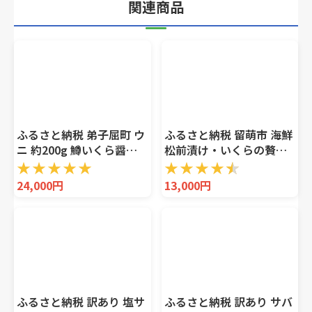
関連商品
ふるさと納税 弟子屈町 ウ
ふるさと納税 留萌市 海鮮
ニ 約200g 鱒いくら醤油
松前漬け・いくらの贅沢
漬け 約200g 2種 海鮮丼
盛り 600g(150g×4P入)
★
★
★
★
★
★
★
★
★
★
北海道 弟子屈町 3407
小分けタイプ
24,000円
13,000円
ふるさと納税 訳あり 塩サ
ふるさと納税 訳あり サバ