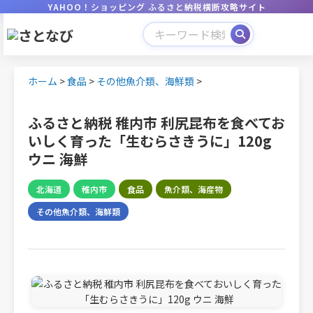
YAHOO！ショッピング ふるさと納税横断攻略サイト
ホーム
>
食品
>
その他魚介類、海鮮類
>
ふるさと納税 稚内市 利尻昆布を食べてお
いしく育った「生むらさきうに」120g
ウニ 海鮮
北海道
稚内市
食品
魚介類、海産物
その他魚介類、海鮮類