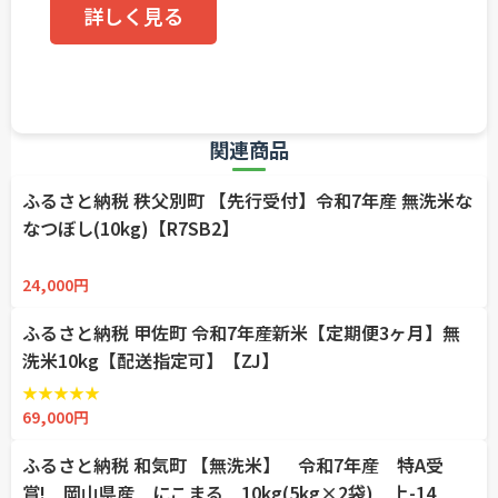
詳しく見る
関連商品
ふるさと納税 秩父別町 【先行受付】令和7年産 無洗米な
なつぼし(10kg)【R7SB2】
☆
☆
☆
☆
☆
24,000円
ふるさと納税 甲佐町 令和7年産新米【定期便3ヶ月】無
洗米10kg【配送指定可】【ZJ】
★
★
★
★
★
69,000円
ふるさと納税 和気町 【無洗米】 令和7年産 特A受
賞! 岡山県産 にこまる 10kg(5kg×2袋) 上-14