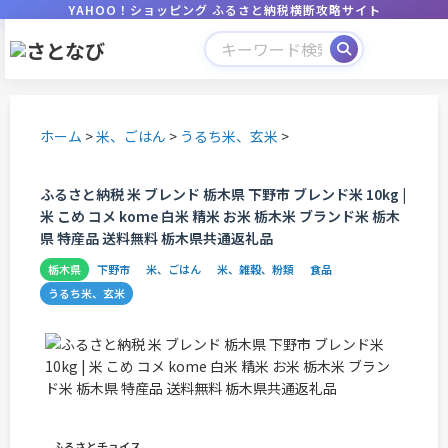
YAHOO！ショッピング ふるさと納税横断攻略サイト
ホーム
>
米、ごはん
>
うるち米、玄米
>
ふるさと納税 米 ブレンド 栃木県 下野市 ブレンド米 10kg |
米 こめ コメ kome 白米 精米 お米 栃木米 ブランド米 栃木
県 特産品 送料無料 栃木県共通返礼品
栃木県
下野市
米、ごはん
米、雑穀、粉類
食品
うるち米、玄米
ふるさとチョイス