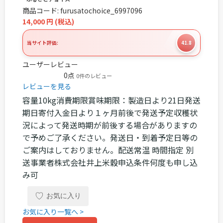
商品コード:
furusatochoice_6997096
14,000
円
(税込)
当サイト評価:
41.8
ユーザーレビュー
☆
☆
☆
☆
☆
0点
0件のレビュー
レビューを見る
容量10kg消費期限賞味期限：製造日より21日発送
期日寄付入金日より１ヶ月前後で発送予定収穫状
況によって発送時期が前後する場合がありますの
で予めご了承ください。発送日・到着予定日等の
ご案内はしておりません。配送常温 時間指定 別
送事業者株式会社井上米穀申込条件何度も申し込
み可
♡
お気に入り
お気に入り一覧へ >