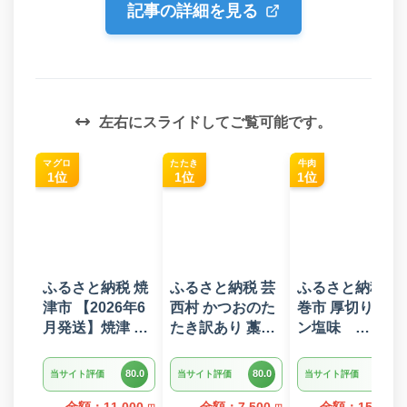
記事の詳細を見る
左右にスライドしてご覧可能です。
マグロ
たたき
牛肉
1位
1位
1位
ふるさと納税 焼
ふるさと納税 芸
ふるさと納税 花
津市 【2026年6
西村 かつおのた
巻市 厚切り牛タ
月発送】焼津 マ
たき訳あり 藁焼
ン塩味
グロ ネギトロ セ
き 1.5kg 鰹タタ
1kg(500g×2パッ
ット F4 ねぎとろ
キ【KYF027】
ク)
80.0
80.0
80.0
当サイト評価
当サイト評価
当サイト評価
(a10-875202606)