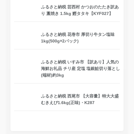
ふるさと納税 芸西村 かつおのたたき訳あ
り 藁焼き 1.5kg 鰹タタキ【KYF027】
ふるさと納税 花巻市 厚切り牛タン塩味
1kg(500g×2パック)
ふるさと納税 いすみ市 【訳あり】人気の
海鮮お礼品 チリ産 定塩 塩銀鮭切り落とし
(端材)約3kg
ふるさと納税 西尾市 【大容量】特大大盛
むきえび1.6kg(正味)・K287