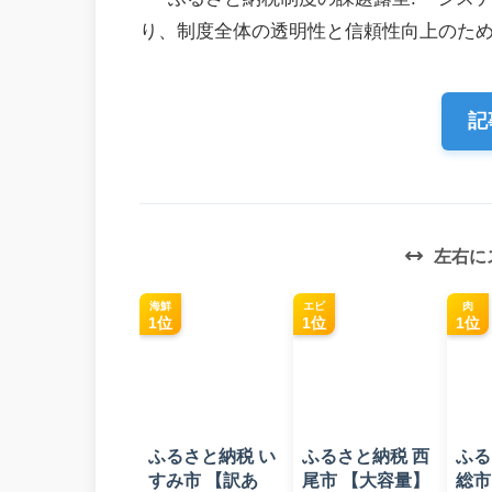
り、制度全体の透明性と信頼性向上のた
記
左右に
海鮮
エビ
肉
1位
1位
1位
ふるさと納税 い
ふるさと納税 西
ふる
すみ市 【訳あ
尾市 【大容量】
総市