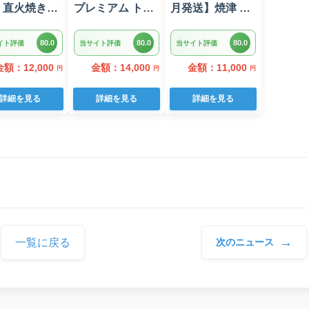
】直火焼きハ
プレミアム トイ
月発送】焼津 マ
ーグ デミグ
レットペーパー
グロ ネギトロ セ
ソース 3kg
ダブル 96ロール
ット F4 ねぎとろ
80.0
80.0
80.0
イト評価
当サイト評価
当サイト評価
個入り
日用品 人気
(a10-875202606)
金額：12,000
金額：14,000
金額：11,000
円
円
円
詳細を見る
詳細を見る
詳細を見る
→
一覧に戻る
次のニュース