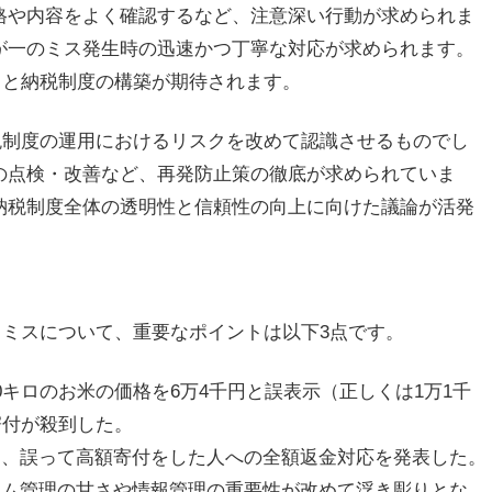
格や内容をよく確認するなど、注意深い行動が求められま
が一のミス発生時の迅速かつ丁寧な対応が求められます。
さと納税制度の構築が期待されます。
税制度の運用におけるリスクを改めて認識させるものでし
の点検・改善など、再発防止策の徹底が求められていま
納税制度全体の透明性と信頼性の向上に向けた議論が活発
ミスについて、重要なポイントは以下3点です。
 20キロのお米の価格を6万4千円と誤表示（正しくは1万1千
寄付が殺到した。
謝罪し、誤って高額寄付をした人への全額返金対応を発表した。
システム管理の甘さや情報管理の重要性が改めて浮き彫りとな