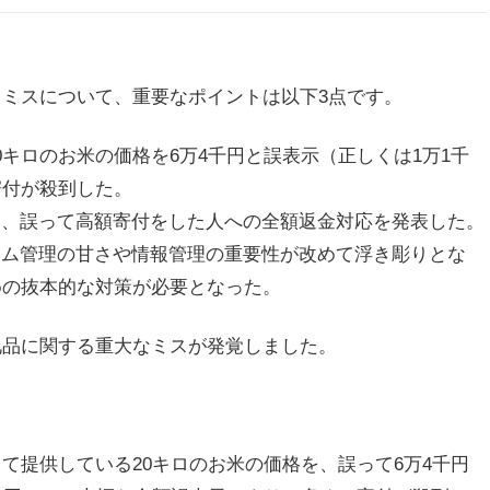
ミスについて、重要なポイントは以下3点です。
 20キロのお米の価格を6万4千円と誤表示（正しくは1万1千
寄付が殺到した。
謝罪し、誤って高額寄付をした人への全額返金対応を発表した。
システム管理の甘さや情報管理の重要性が改めて浮き彫りとな
めの抜本的な対策が必要となった。
礼品に関する重大なミスが発覚しました。
て提供している20キロのお米の価格を、誤って6万4千円