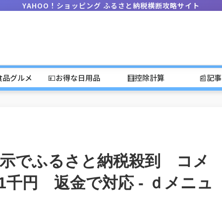
YAHOO！ショッピング ふるさと納税横断攻略サイト
食品グルメ
💴お得な日用品
🧮控除計算
📰記
表示でふるさと納税殺到 コメ
万1千円 返金で対応 - ｄメニュ