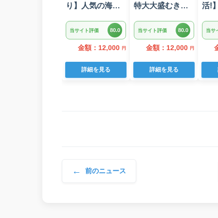
り】人気の海鮮
特大大盛むきえ
活!
お礼品 チリ産 定
び1.6kg(正味)・
ンバ
塩 塩銀鮭切り落
K287
ラス
80.0
80.0
当サイト評価
当サイト評価
当サ
とし(端材)約3kg
22
金額：12,000
金額：12,000
円
円
詳細を見る
詳細を見る
←
前のニュース