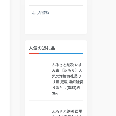
返礼品情報
人気の返礼品
ふるさと納税 いす
み市 【訳あり】人
気の海鮮お礼品 チ
リ産 定塩 塩銀鮭切
り落とし(端材)約
3kg
ふるさと納税 西尾