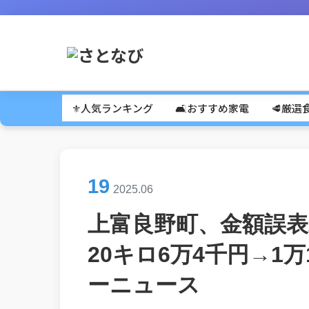
⚜️人気ランキング
🛋️おすすめ家電
🥩厳選
19
2025.06
上富良野町、金額誤
20キロ6万4千円→1
ーニュース