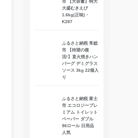
市 【大容量】特大
大盛むきえび
1.6kg(正味)・
K287
ふるさと納税 常総
市 【待望の復
活!】直火焼きハン
バーグ デミグラス
ソース 3kg 22個入
り
ふるさと納税 富士
市 エコロジープレ
ミアム トイレット
ペーパー ダブル
96ロール 日用品
人気