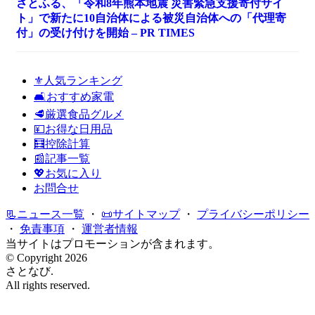
さとふる、「令和8年熊本地震 災害緊急支援寄付サイ
ト」で新たに10自治体による被災自治体への「代理寄
付」の受け付けを開始 – PR TIMES
⚜️人気ランキング
🛋️おすすめ家電
🥩厳選食品グルメ
💴お得な日用品
🧮控除計算
📰記事一覧
💖お気に入り
お問合せ
📃ニュース一覧
・
📜サイトマップ
・
プライバシーポリシー
・
免責事項
・
運営者情報
当サイトはプロモーションが含まれます。
© Copyright 2026
さとなび.
All rights reserved.