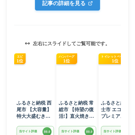
記事の詳細を見る
左右にスライドしてご覧可能です。
エビ
ハンバーグ
トイレットペーパー
1位
1位
1位
ふるさと納税 西
ふるさと納税 常
ふるさと納税 
尾市 【大容量】
総市 【待望の復
士市 エコロジ
特大大盛むきえ
活!】直火焼きハ
プレミアム ト
び1.6kg(正味)・
ンバーグ デミグ
レットペーパー
K287
ラスソース 3kg
ダブル 96ロー
当サイト評価
当サイト評価
当サイト評価
80.0
80.0
80.0