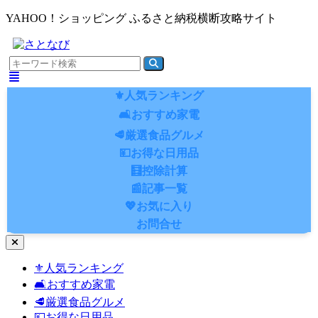
YAHOO！ショッピング ふるさと納税横断攻略サイト
⚜️人気ランキング
🛋️おすすめ家電
🥩厳選食品グルメ
💴お得な日用品
🧮控除計算
📰記事一覧
💖お気に入り
お問合せ
ナ
ビ
⚜️人気ランキング
ゲ
🛋️おすすめ家電
ー
シ
🥩厳選食品グルメ
ョ
💴お得な日用品