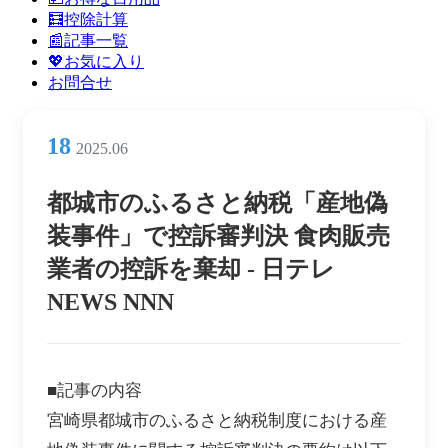
ン
🧮控除計算
メ
📰記事一覧
ニ
💖お気に入り
ュ
お問合せ
ー
18
2025.06
都城市のふるさと納税「産地偽
装事件」で控訴審判決 食肉販売
業者の控訴を棄却 - 日テレ
NEWS NNN
■記事の内容
宮崎県都城市のふるさと納税制度における産