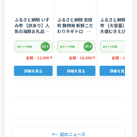
ふるさと納税 いす
ふるさと納税 吉田
ふるさと納税 西尾
み市 【訳あり】人
町 静岡発 新鮮こだ
市 【大容量】特大
気の海鮮お礼品 チ
わりネギトロ
大盛むきえび
リ産 定塩 塩銀鮭切
1.5kg(15パック入
1.6kg(正味)・K28
り落とし(端材)約
り)のセット
80.0
80.0
80.0
当サイト評価
当サイト評価
当サイト評価
3kg
金額：12,000
金額：10,000
金額：12,000
円
円
詳細を見る
詳細を見る
詳細を見る
←
前のニュース