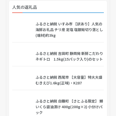
人気の返礼品
ふるさと納税 いすみ市 【訳あり】人気の
海鮮お礼品 チリ産 定塩 塩銀鮭切り落とし
(端材)約3kg
ふるさと納税 吉田町 静岡発 新鮮こだわり
ネギトロ 1.5kg(15パック入り)のセット
ふるさと納税 西尾市 【大容量】特大大盛
むきえび1.6kg(正味)・K287
ふるさと納税 白糠町 【さとふる限定】 鱒
いくら醤油漬け 400g(200g×2) 小分けパ
ック