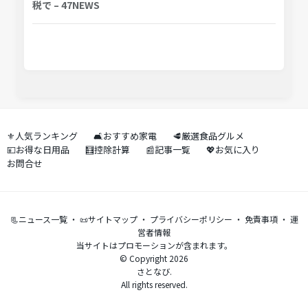
税で – 47NEWS
⚜️人気ランキング
🛋️おすすめ家電
🥩厳選食品グルメ
💴お得な日用品
🧮控除計算
📰記事一覧
💖お気に入り
お問合せ
📃ニュース一覧
・
📜サイトマップ
・
プライバシーポリシー
・
免責事項
・
運
営者情報
当サイトはプロモーションが含まれます。
© Copyright 2026
さとなび.
All rights reserved.