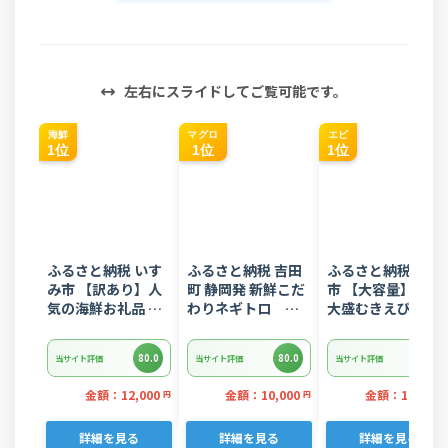
左右にスライドしてご覧可能です。
海鮮
マグロ
エビ
1位
1位
1位
ふるさと納税 いす
ふるさと納税 吉田
ふるさと納税 西尾
み市 【訳あり】人
町 静岡発 新鮮こだ
市 【大容量】特大
気の海鮮お礼品 チ
わりネギトロ
大盛むきえび
リ産 定塩 塩銀鮭切
1.5kg(15パック入
1.6kg(正味)・K28
り落とし(端材)約
り)のセット
80.0
80.0
80.0
当サイト評価
当サイト評価
当サイト評価
3kg
金額：12,000
金額：10,000
金額：12,000
円
円
詳細を見る
詳細を見る
詳細を見る