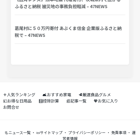
ふるさと納税 被災地の事務負担軽減 – 47NEWS
葛尾村に５０万円寄付 あぶくま信金 企業版ふるさと納
税で – 47NEWS
⚜️人気ランキング
🛋️おすすめ家電
🥩厳選食品グルメ
💴お得な日用品
🧮控除計算
📰記事一覧
💖お気に入り
お問合せ
📃ニュース一覧
・
📜サイトマップ
・
プライバシーポリシー
・
免責事項
・
運
営者情報