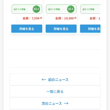
1.5kg 鰹タタキ
グロ 中トロ 切り落
パック)
【KYF027】
とし 約700g(a18-
80.0
80.0
80.0
当サイト評価
当サイト評価
当サイト評価
110)
金額：7,500
金額：19,000
金額：15,000
円
円
詳細を見る
詳細を見る
詳細を見る
←
前のニュース
一覧に戻る
→
次のニュース