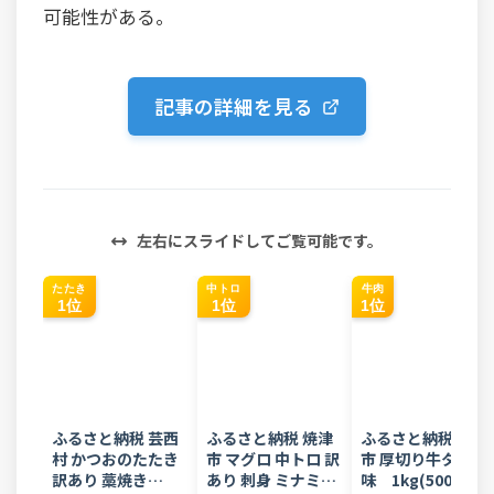
可能性がある。
記事の詳細を見る
左右にスライドしてご覧可能です。
たたき
中トロ
牛肉
1位
1位
1位
ふるさと納税 芸西
ふるさと納税 焼津
ふるさと納税 花巻
村 かつおのたたき
市 マグロ 中トロ 訳
市 厚切り牛タン塩
訳あり 藁焼き
あり 刺身 ミナミマ
味 1kg(500g×2