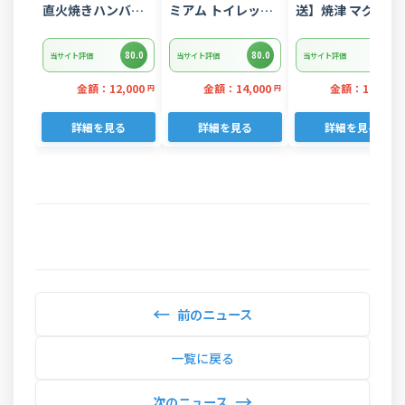
直火焼きハンバー
ミアム トイレット
送】焼津 マグロ ネ
グ デミグラスソー
ペーパー ダブル 96
ギトロ セット F4 
ス 3kg 22個入り
ロール 日用品 人気
ぎとろ(a10-
80.0
80.0
80.0
当サイト評価
当サイト評価
当サイト評価
875202606)
金額：12,000
金額：14,000
金額：11,000
円
円
詳細を見る
詳細を見る
詳細を見る
←
前のニュース
一覧に戻る
→
次のニュース