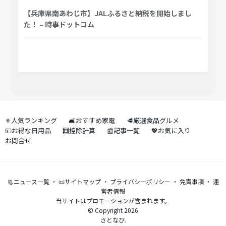
【兵庫県南あわじ市】JALふるさと納税を開始しまし
た！ – 時事ドットコム
⚜️人気ランキング
🛋️おすすめ家電
🥩厳選食品グルメ
💴お得な日用品
🧮控除計算
📰記事一覧
💖お気に入り
お問合せ
📃ニュース一覧
・
📜サイトマップ
・
プライバシーポリシー
・
免責事項
・
運
営者情報
当サイトはプロモーションが含まれます。
© Copyright 2026
さとなび.