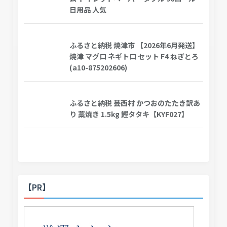
日用品 人気
ふるさと納税 焼津市 【2026年6月発送】
焼津 マグロ ネギトロ セット F4 ねぎとろ
(a10-875202606)
ふるさと納税 芸西村 かつおのたたき訳あ
り 藁焼き 1.5kg 鰹タタキ【KYF027】
【PR】