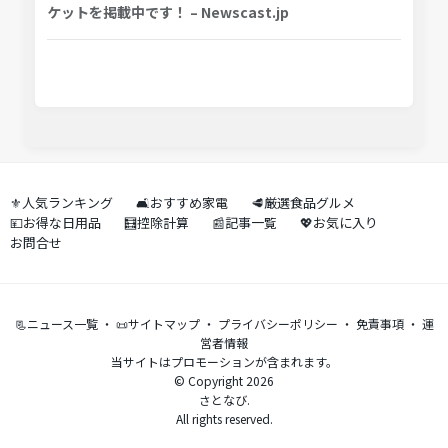
ケットを掲載中です！ – Newscast.jp
⚜️人気ランキング
🛋️おすすめ家電
🥩厳選食品グルメ
💴お得な日用品
🧮控除計算
📰記事一覧
💖お気に入り
お問合せ
📃ニュース一覧
・
📜サイトマップ
・
プライバシーポリシー
・
免責事項
・
運
営者情報
当サイトはプロモーションが含まれます。
© Copyright 2026
さとなび.
All rights reserved.