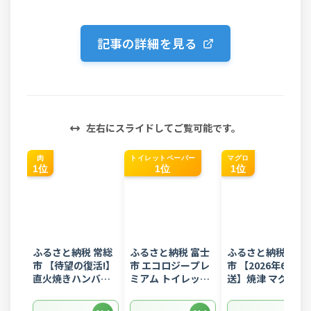
記事の詳細を見る
左右にスライドしてご覧可能です。
肉
トイレットペーパー
マグロ
1位
1位
1位
ふるさと納税 常総
ふるさと納税 富士
ふるさと納税 焼津
市 【待望の復活!】
市 エコロジープレ
市 【2026年6月発
直火焼きハンバー
ミアム トイレット
送】焼津 マグロ ネ
グ デミグラスソー
ペーパー ダブル 96
ギトロ セット F4 
ス 3kg 22個入り
ロール 日用品 人気
ぎとろ(a10-