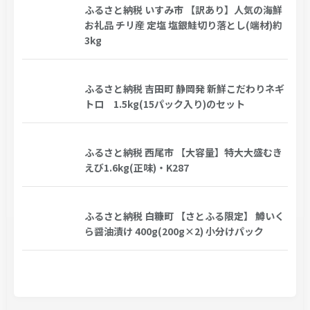
ふるさと納税 いすみ市 【訳あり】人気の海鮮
お礼品 チリ産 定塩 塩銀鮭切り落とし(端材)約
3kg
ふるさと納税 吉田町 静岡発 新鮮こだわりネギ
トロ 1.5kg(15パック入り)のセット
ふるさと納税 西尾市 【大容量】特大大盛むき
えび1.6kg(正味)・K287
ふるさと納税 白糠町 【さとふる限定】 鱒いく
ら醤油漬け 400g(200g×2) 小分けパック