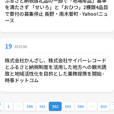
ふるさと納税返礼品の一部で「地場産品」基準
を満たさず 「せいろ」と「おひつ」2種類4品目
で寄付の募集停止 長野・南木曽町 - Yahoo!ニュ
ース
19
2025.06
株式会社かんざし、株式会社サイバーレコード
とふるさと納税制度を活用した地方への観光誘
致と地域活性化を目的とした業務提携を開始 -
時事ドットコム
前
1
…
560
561
562
563
564
…
633
へ