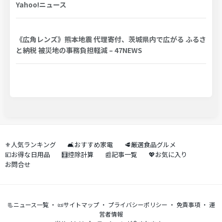
Yahoo!ニュース
《広角レンズ》熊本地震 代理寄付、茨城県内で広がる ふるさ
と納税 被災地の事務負担軽減 – 47NEWS
⚜️人気ランキング
🛋️おすすめ家電
🥩厳選食品グルメ
💴お得な日用品
🧮控除計算
📰記事一覧
💖お気に入り
お問合せ
📃ニュース一覧
・
📜サイトマップ
・
プライバシーポリシー
・
免責事項
・
運
営者情報