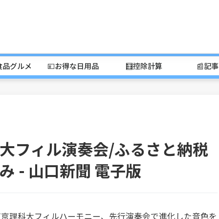
食品グルメ
💴お得な日用品
🧮控除計算
📰記
大フィル演奏会/ふるさと納税
 - 山口新聞 電子版
東京理科大フィルハーモニー、先行演奏会で進化した音色を