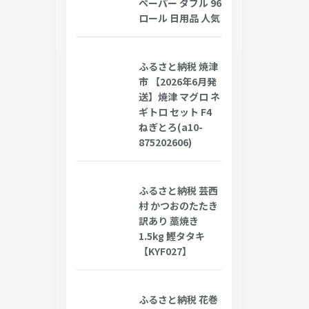
ペーパー ダブル 96
ロール 日用品 人気
ふるさと納税 焼津
市 【2026年6月発
送】焼津 マグロ ネ
ギトロ セット F4
ねぎとろ(a10-
875202606)
ふるさと納税 芸西
村 かつおのたたき
訳あり 藁焼き
1.5kg 鰹タタキ
【KYF027】
ふるさと納税 花巻