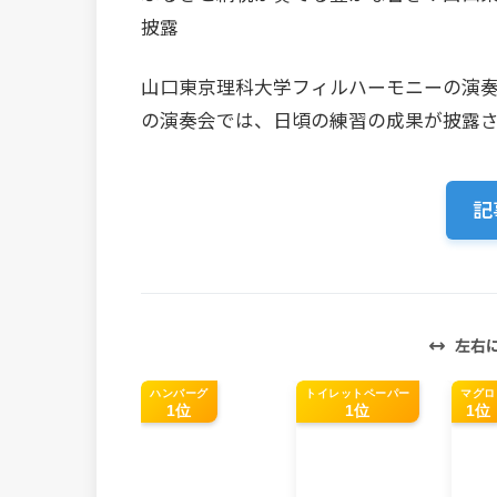
披露
山口東京理科大学フィルハーモニーの演
の演奏会では、日頃の練習の成果が披露
記
左右
ハンバーグ
トイレットペーパー
マグロ
1位
1位
1位