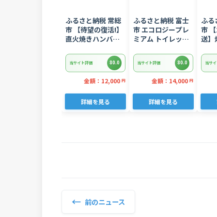
ふるさと納税 常総
ふるさと納税 富士
ふる
市 【待望の復活!】
市 エコロジープレ
市 【
直火焼きハンバー
ミアム トイレット
送】
グ デミグラスソー
ペーパー ダブル 96
ギトロ
ス 3kg 22個入り
ロール 日用品 人気
ぎとろ
80.0
80.0
当サイト評価
当サイト評価
当サイ
8752
金額：12,000
金額：14,000
円
円
詳細を見る
詳細を見る
←
前のニュース