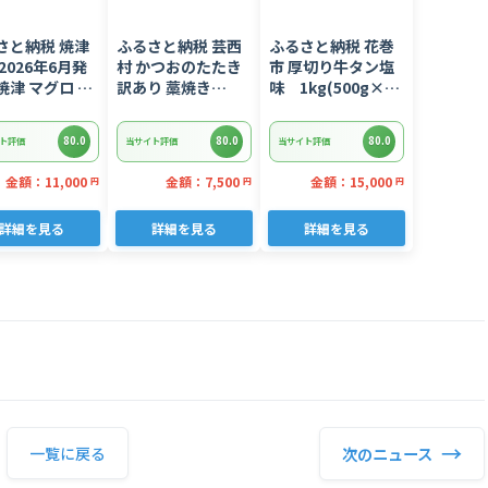
さと納税 焼津
ふるさと納税 芸西
ふるさと納税 花巻
2026年6月発
村 かつおのたたき
市 厚切り牛タン塩
焼津 マグロ ネ
訳あり 藁焼き
味 1kg(500g×2
 セット F4 ね
1.5kg 鰹タタキ
パック)
(a10-
【KYF027】
80.0
80.0
80.0
ト評価
当サイト評価
当サイト評価
02606)
金額：11,000
金額：7,500
金額：15,000
円
円
円
詳細を見る
詳細を見る
詳細を見る
→
次のニュース
一覧に戻る