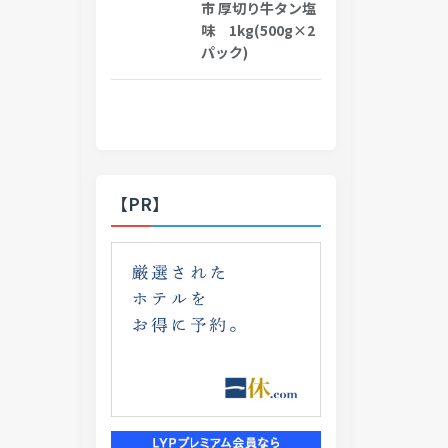
市 厚切り牛タン塩
味 1kg(500g×2
パック)
【PR】