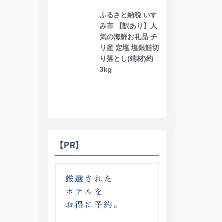
ふるさと納税 いす
み市 【訳あり】人
気の海鮮お礼品 チ
リ産 定塩 塩銀鮭切
り落とし(端材)約
3kg
【PR】