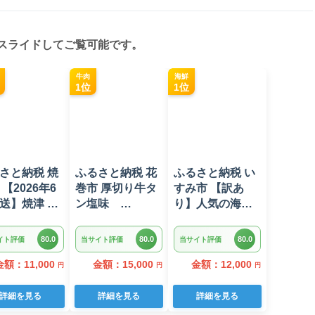
スライドしてご覧可能です。
牛肉
海鮮
1位
1位
さと納税 焼
ふるさと納税 花
ふるさと納税 い
 【2026年6
巻市 厚切り牛タ
すみ市 【訳あ
送】焼津 マ
ン塩味
り】人気の海鮮
 ネギトロ セ
1kg(500g×2パッ
お礼品 チリ産 定
 F4 ねぎとろ
ク)
塩 塩銀鮭切り落
80.0
80.0
80.0
イト評価
当サイト評価
当サイト評価
-875202606)
とし(端材)約3kg
金額：11,000
金額：15,000
金額：12,000
円
円
円
詳細を見る
詳細を見る
詳細を見る