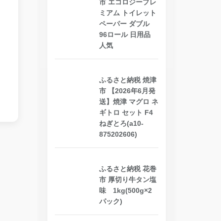
市 エコロジープレ
ミアム トイレット
ペーパー ダブル
96ロール 日用品
人気
ふるさと納税 焼津
市 【2026年6月発
送】焼津 マグロ ネ
ギトロ セット F4
ねぎとろ(a10-
875202606)
ふるさと納税 花巻
市 厚切り牛タン塩
味 1kg(500g×2
パック)