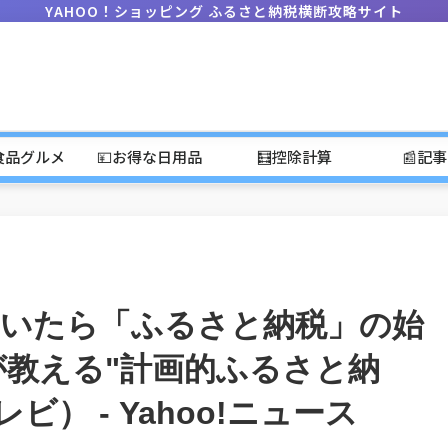
YAHOO！ショッピング ふるさと納税横断攻略サイト
食品グルメ
💴お得な日用品
🧮控除計算
📰記
届いたら「ふるさと納税」の始
教える"計画的ふるさと納
ビ） - Yahoo!ニュース