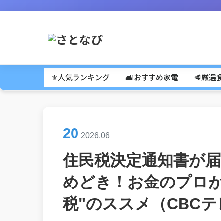
⚜️人気ランキング
🛋️おすすめ家電
🥩厳選
20
2026.06
住民税決定通知書が
めどき！お金のプロが
税"のススメ（CBCテレ