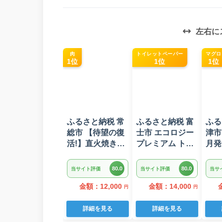
左右に
肉
トイレットペーパー
マグロ
1位
1位
1位
ふるさと納税 常
ふるさと納税 富
ふる
総市 【待望の復
士市 エコロジー
津市
活!】直火焼きハ
プレミアム トイ
月発
ンバーグ デミグ
レットペーパー
グロ
ラスソース 3kg
ダブル 96ロール
ット
80.0
80.0
当サイト評価
当サイト評価
当サ
22個入り
日用品 人気
(a10
金額：12,000
金額：14,000
円
円
詳細を見る
詳細を見る