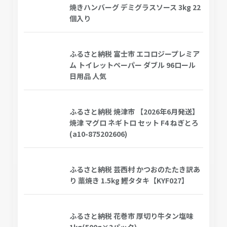
焼きハンバーグ デミグラスソース 3kg 22
個入り
ふるさと納税 富士市 エコロジープレミア
ム トイレットペーパー ダブル 96ロール
日用品 人気
ふるさと納税 焼津市 【2026年6月発送】
焼津 マグロ ネギトロ セット F4 ねぎとろ
(a10-875202606)
ふるさと納税 芸西村 かつおのたたき訳あ
り 藁焼き 1.5kg 鰹タタキ【KYF027】
ふるさと納税 花巻市 厚切り牛タン塩味
1kg(500g×2パック)