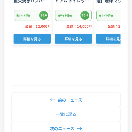
直火焼きハンバー
ミアム トイレット
送】焼津 マグロ ネ
グ デミグラスソー
ペーパー ダブル 96
ギトロ セット F4 
ス 3kg 22個入り
ロール 日用品 人気
ぎとろ(a10-
80.0
80.0
80.0
当サイト評価
当サイト評価
当サイト評価
875202606)
金額：12,000
金額：14,000
金額：11,000
円
円
詳細を見る
詳細を見る
詳細を見る
←
前のニュース
一覧に戻る
→
次のニュース