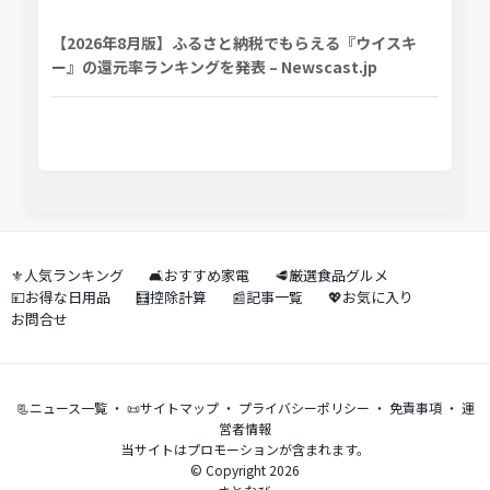
【2026年8月版】ふるさと納税でもらえる『ウイスキ
ー』の還元率ランキングを発表 – Newscast.jp
⚜️人気ランキング
🛋️おすすめ家電
🥩厳選食品グルメ
💴お得な日用品
🧮控除計算
📰記事一覧
💖お気に入り
お問合せ
📃ニュース一覧
・
📜サイトマップ
・
プライバシーポリシー
・
免責事項
・
運
営者情報
当サイトはプロモーションが含まれます。
© Copyright 2026