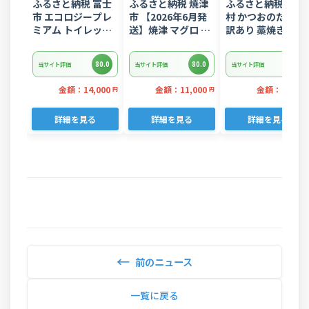
ふるさと納税 富士
ふるさと納税 焼津
ふるさと納税 芸西
市 エコロジープレ
市 【2026年6月発
村 かつおのたたき
ミアム トイレット
送】焼津 マグロ ネ
訳あり 藁焼き
ペーパー ダブル 96
ギトロ セット F4 ね
1.5kg 鰹タタキ
ロール 日用品 人気
ぎとろ(a10-
【KYF027】
80.0
80.0
80.0
当サイト評価
当サイト評価
当サイト評価
875202606)
金額：14,000
金額：11,000
金額：7,500
円
円
詳細を見る
詳細を見る
詳細を見る
←
前のニュース
一覧に戻る