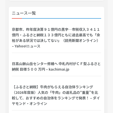
ニュース一覧
京都市、昨年度決算９１億円の黒字…市税収入３４１１
億円・ふるさと納税１３３億円ともに過去最高でも「余
裕がある状況では決してない」（読売新聞オンライン）
– Yahoo!ニュース
日高山脈山岳センター修繕へ 中札内村がＣＦ型ふるさと
納税 目標５００ 万円 – kachimai.jp
【ふるさと納税】牛肉がもらえる自治体ランキング
（2026年度版）人気の「牛肉」の返礼品の“重量”を比
較して、おすすめの自治体をランキングで発表！ – ダイ
ヤモンド・オンライン