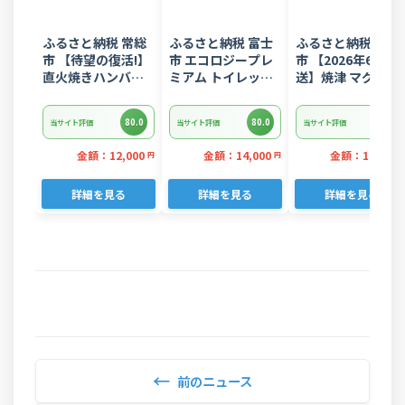
ふるさと納税 常総
ふるさと納税 富士
ふるさと納税 焼津
市 【待望の復活!】
市 エコロジープレ
市 【2026年6月発
直火焼きハンバー
ミアム トイレット
送】焼津 マグロ ネ
グ デミグラスソー
ペーパー ダブル 96
ギトロ セット F4 
ス 3kg 22個入り
ロール 日用品 人気
ぎとろ(a10-
80.0
80.0
80.0
当サイト評価
当サイト評価
当サイト評価
875202606)
金額：12,000
金額：14,000
金額：11,000
円
円
詳細を見る
詳細を見る
詳細を見る
←
前のニュース