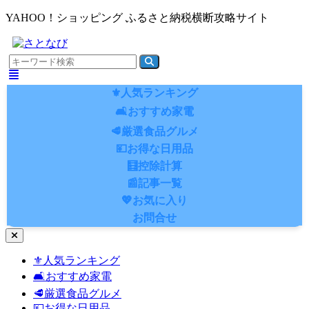
YAHOO！ショッピング ふるさと納税横断攻略サイト
⚜️人気ランキング
🛋️おすすめ家電
🥩厳選食品グルメ
💴お得な日用品
🧮控除計算
📰記事一覧
💖お気に入り
お問合せ
ナ
ビ
⚜️人気ランキング
ゲ
🛋️おすすめ家電
ー
シ
🥩厳選食品グルメ
ョ
💴お得な日用品