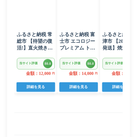
ふるさと納税 常
ふるさと納税 富
ふるさと納税 
総市 【待望の復
士市 エコロジー
津市 【2026年6
活!】直火焼きハ
プレミアム トイ
発送】焼津 マ
ンバーグ デミグ
レットペーパー
ロ ネギトロ セ
ラスソース 3kg
ダブル 96ロール
ト F4 ねぎとろ
当サイト評価
当サイト評価
当サイト評価
80.0
80.0
80.0
22個入り
日用品 人気
(a10-875202606)
金額：12,000
金額：14,000
金額：11,000
円
円
詳細を見る
詳細を見る
詳細を見る