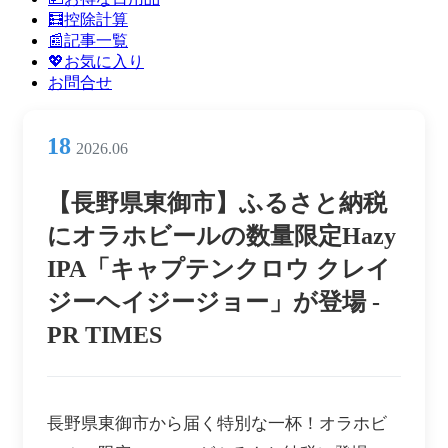
ン
🧮控除計算
メ
📰記事一覧
ニ
💖お気に入り
ュ
お問合せ
ー
18
2026.06
【長野県東御市】ふるさと納税
にオラホビールの数量限定Hazy
IPA「キャプテンクロウ クレイ
ジーヘイジージョー」が登場 -
PR TIMES
長野県東御市から届く特別な一杯！オラホビ