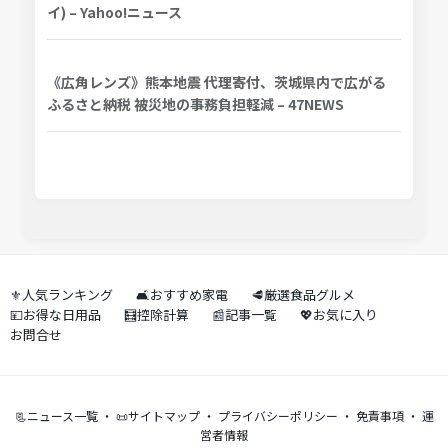
イ) – Yahoo!ニュース
《広角レンズ》熊本地震 代理寄付、茨城県内で広がる
ふるさと納税 被災地の事務負担軽減 – 47NEWS
⚜️人気ランキング
🛋️おすすめ家電
🥩厳選食品グルメ
💴お得な日用品
🧮控除計算
📰記事一覧
💖お気に入り
お問合せ
📃ニュース一覧
・
📜サイトマップ
・
プライバシーポリシー
・
免責事項
・
運
営者情報