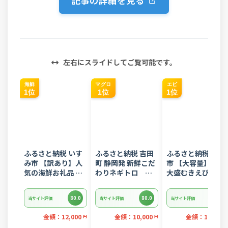
記事の詳細を見る
左右にスライドしてご覧可能です。
海鮮
マグロ
エビ
1位
1位
1位
ふるさと納税 いす
ふるさと納税 吉田
ふるさと納税 西尾
み市 【訳あり】人
町 静岡発 新鮮こだ
市 【大容量】特大
気の海鮮お礼品 チ
わりネギトロ
大盛むきえび
リ産 定塩 塩銀鮭切
1.5kg(15パック入
1.6kg(正味)・K28
り落とし(端材)約
り)のセット
80.0
80.0
80.0
当サイト評価
当サイト評価
当サイト評価
3kg
金額：12,000
金額：10,000
金額：12,000
円
円