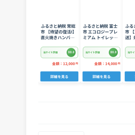
ふるさと納税 常総
ふるさと納税 富士
ふる
市 【待望の復活!】
市 エコロジープレ
市 【
直火焼きハンバー
ミアム トイレット
送】
グ デミグラスソー
ペーパー ダブル 96
ギトロ
ス 3kg 22個入り
ロール 日用品 人気
ぎとろ
80.0
80.0
当サイト評価
当サイト評価
当サイ
8752
金額：12,000
金額：14,000
円
円
詳細を見る
詳細を見る