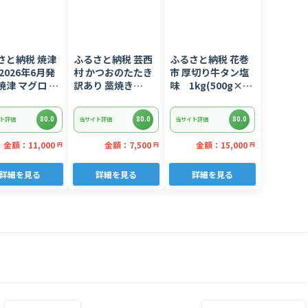
さと納税 焼津
ふるさと納税 芸西
ふるさと納税 花巻
2026年6月発
村 かつおのたたき
市 厚切り牛タン塩
焼津 マグロ ネ
訳あり 藁焼き
味 1kg(500g×2
 セット F4 ね
1.5kg 鰹タタキ
パック)
(a10-
【KYF027】
80.0
80.0
80.0
ト評価
当サイト評価
当サイト評価
02606)
金額：11,000
金額：7,500
金額：15,000
円
円
円
詳細を見る
詳細を見る
詳細を見る