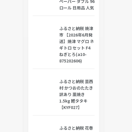
ペーパー ダブル 96
ロール 日用品 人気
ふるさと納税 焼津
市 【2026年6月発
送】焼津 マグロ ネ
ギトロ セット F4
ねぎとろ(a10-
875202606)
ふるさと納税 芸西
村 かつおのたたき
訳あり 藁焼き
1.5kg 鰹タタキ
【KYF027】
ふるさと納税 花巻