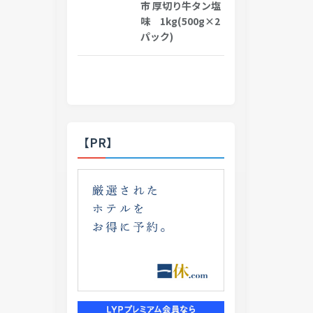
市 厚切り牛タン塩
味 1kg(500g×2
パック)
【PR】