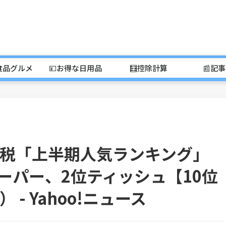
食品グルメ
💴お得な日用品
🧮控除計算
📰記
税「上半期人気ランキング」
ーパー、2位ティッシュ【10位
- Yahoo!ニュース