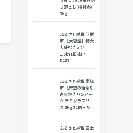
リ産 定塩 塩銀鮭切
り落とし(端材)約
3kg
ふるさと納税 西尾
市 【大容量】特大
大盛むきえび
1.6kg(正味)・
K287
ふるさと納税 常総
市 【待望の復活!】
直火焼きハンバー
グ デミグラスソー
ス 3kg 22個入り
ふるさと納税 富士