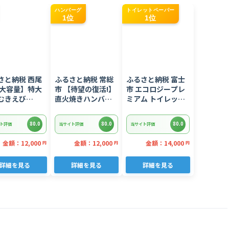
ハンバーグ
トイレットペーパー
1位
1位
さと納税 西尾
ふるさと納税 常総
ふるさと納税 富士
【大容量】特大
市 【待望の復活!】
市 エコロジープレ
むきえび
直火焼きハンバー
ミアム トイレット
kg(正味)・K287
グ デミグラスソー
ペーパー ダブル 96
ス 3kg 22個入り
ロール 日用品 人気
80.0
80.0
80.0
ト評価
当サイト評価
当サイト評価
金額：12,000
金額：12,000
金額：14,000
円
円
円
詳細を見る
詳細を見る
詳細を見る