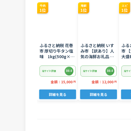
牛肉
海鮮
エビ
1位
1位
1位
ふるさと納税 花巻
ふるさと納税 いす
ふる
市 厚切り牛タン塩
み市 【訳あり】人
市 
味 1kg(500g×2
気の海鮮お礼品 チ
大盛
パック)
リ産 定塩 塩銀鮭切
1.6
り落とし(端材)約
80.0
80.0
当サイト評価
当サイト評価
当サイ
3kg
金額：15,000
金額：12,000
円
円
詳細を見る
詳細を見る