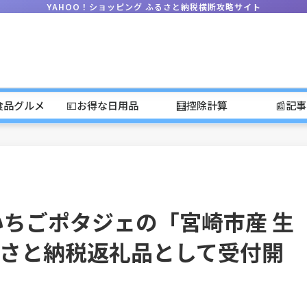
YAHOO！ショッピング ふるさと納税横断攻略サイト
食品グルメ
💴お得な日用品
🧮控除計算
📰記
いちごポタジェの「宮崎市産 生
さと納税返礼品として受付開