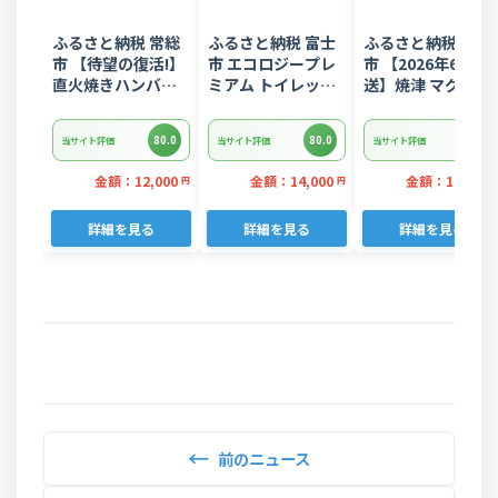
ふるさと納税 常総
ふるさと納税 富士
ふるさと納税 焼津
市 【待望の復活!】
市 エコロジープレ
市 【2026年6月発
直火焼きハンバー
ミアム トイレット
送】焼津 マグロ ネ
グ デミグラスソー
ペーパー ダブル 96
ギトロ セット F4 
ス 3kg 22個入り
ロール 日用品 人気
ぎとろ(a10-
80.0
80.0
80.0
当サイト評価
当サイト評価
当サイト評価
875202606)
金額：12,000
金額：14,000
金額：11,000
円
円
詳細を見る
詳細を見る
詳細を見る
←
前のニュース