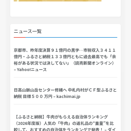
ニュース一覧
京都市、昨年度決算９１億円の黒字…市税収入３４１１
億円・ふるさと納税１３３億円ともに過去最高でも「余
裕がある状況では決してない」（読売新聞オンライン）
– Yahoo!ニュース
日高山脈山岳センター修繕へ 中札内村がＣＦ型ふるさと
納税 目標５００ 万円 – kachimai.jp
【ふるさと納税】牛肉がもらえる自治体ランキング
（2026年度版）人気の「牛肉」の返礼品の“重量”を比
較して、おすすめの自治体をランキングで発表！ – ダイ