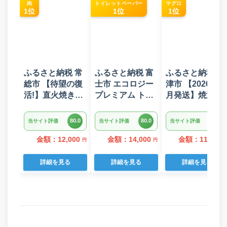
肉
トイレットペーパー
マグロ
1位
1位
1位
ふるさと納税 常
ふるさと納税 富
ふるさと納税 焼
総市 【待望の復
士市 エコロジー
津市 【2026年6
活!】直火焼きハ
プレミアム トイ
月発送】焼津 マ
ンバーグ デミグ
レットペーパー
グロ ネギトロ セ
ラスソース 3kg
ダブル 96ロール
ット F4 ねぎと
80.0
80.0
80.0
当サイト評価
当サイト評価
当サイト評価
22個入り
日用品 人気
(a10-875202606
金額：12,000
金額：14,000
金額：11,000
円
円
詳細を見る
詳細を見る
詳細を見る