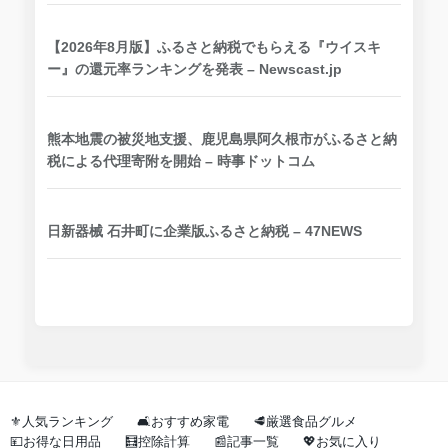
【2026年8月版】ふるさと納税でもらえる『ウイスキ
ー』の還元率ランキングを発表 – Newscast.jp
熊本地震の被災地支援、鹿児島県阿久根市がふるさと納
税による代理寄附を開始 – 時事ドットコム
日新器械 石井町に企業版ふるさと納税 – 47NEWS
⚜️人気ランキング
🛋️おすすめ家電
🥩厳選食品グルメ
💴お得な日用品
🧮控除計算
📰記事一覧
💖お気に入り