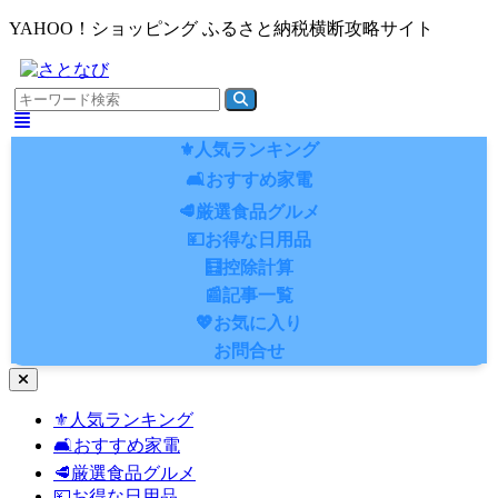
YAHOO！ショッピング ふるさと納税横断攻略サイト
⚜️人気ランキング
🛋️おすすめ家電
🥩厳選食品グルメ
💴お得な日用品
🧮控除計算
📰記事一覧
💖お気に入り
お問合せ
ナ
ビ
⚜️人気ランキング
ゲ
🛋️おすすめ家電
ー
シ
🥩厳選食品グルメ
ョ
💴お得な日用品