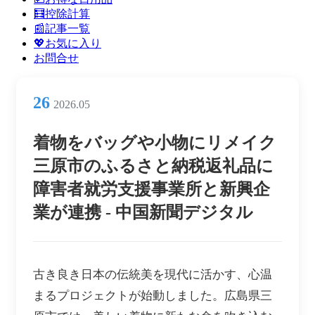
ン
🧮控除計算
メ
📰記事一覧
ニ
💖お気に入り
ュ
お問合せ
ー
26
2026.05
着物をバッグや小物にリメイク
三原市のふるさと納税返礼品に
障害者就労支援事業所と新興企
業が連携 - 中国新聞デジタル
古き良き日本の伝統美を現代に活かす、心温
まるプロジェクトが始動しました。広島県三