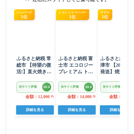
ハンバーグ
トイレットペーパー
マグロ
1位
1位
1位
ふるさと納税 常
ふるさと納税 富
ふるさと納税 
総市 【待望の復
士市 エコロジー
津市 【2026年6
活!】直火焼きハ
プレミアム トイ
発送】焼津 マ
ンバーグ デミグ
レットペーパー
ロ ネギトロ セ
ラスソース 3kg
ダブル 96ロール
ト F4 ねぎとろ
当サイト評価
当サイト評価
当サイト評価
80.0
80.0
80.0
22個入り
日用品 人気
(a10-875202606)
金額：12,000
金額：14,000
金額：11,000
円
円
詳細を見る
詳細を見る
詳細を見る