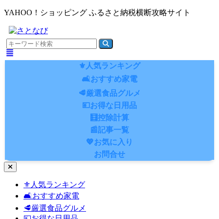
YAHOO！ショッピング ふるさと納税横断攻略サイト
⚜️人気ランキング
🛋️おすすめ家電
🥩厳選食品グルメ
💴お得な日用品
🧮控除計算
📰記事一覧
💖お気に入り
お問合せ
ナ
ビ
⚜️人気ランキング
ゲ
🛋️おすすめ家電
ー
シ
🥩厳選食品グルメ
ョ
💴お得な日用品