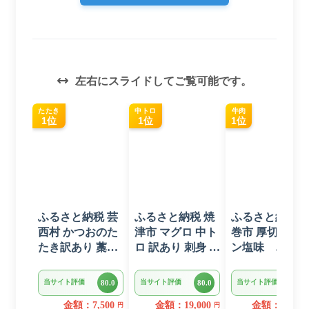
左右にスライドしてご覧可能です。
たたき
中トロ
牛肉
1位
1位
1位
ふるさと納税 芸
ふるさと納税 焼
ふるさと納税 
西村 かつおのた
津市 マグロ 中ト
巻市 厚切り牛
たき訳あり 藁焼
ロ 訳あり 刺身 ミ
ン塩味
き 1.5kg 鰹タタ
ナミマグロ 中ト
1kg(500g×2パッ
キ【KYF027】
ロ 切り落とし 約
ク)
当サイト評価
当サイト評価
当サイト評価
80.0
80.0
80.0
700g(a18-110)
金額：7,500
金額：19,000
金額：15,000
円
円