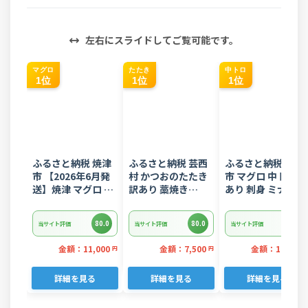
左右にスライドしてご覧可能です。
マグロ
たたき
中トロ
1位
1位
1位
ふるさと納税 焼津
ふるさと納税 芸西
ふるさと納税 焼津
市 【2026年6月発
村 かつおのたたき
市 マグロ 中トロ 訳
送】焼津 マグロ ネ
訳あり 藁焼き
あり 刺身 ミナミマ
ギトロ セット F4 ね
1.5kg 鰹タタキ
グロ 中トロ 切り落
ぎとろ(a10-
【KYF027】
とし 約700g(a18-
80.0
80.0
80.0
当サイト評価
当サイト評価
当サイト評価
875202606)
110)
金額：11,000
金額：7,500
金額：19,000
円
円
詳細を見る
詳細を見る
詳細を見る