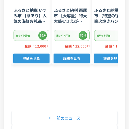
ふるさと納税 いす
ふるさと納税 西尾
ふるさと納税 常総
み市 【訳あり】人
市 【大容量】特大
市 【待望の復活!】
気の海鮮お礼品 チ
大盛むきえび
直火焼きハンバー
リ産 定塩 塩銀鮭切
1.6kg(正味)・K287
グ デミグラスソー
り落とし(端材)約
ス 3kg 22個入り
80.0
80.0
80.0
当サイト評価
当サイト評価
当サイト評価
3kg
金額：12,000
金額：12,000
金額：12,000
円
円
詳細を見る
詳細を見る
詳細を見る
←
前のニュース