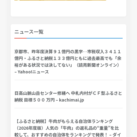
ニュース一覧
京都市、昨年度決算９１億円の黒字…市税収入３４１１
億円・ふるさと納税１３３億円ともに過去最高でも「余
裕がある状況では決してない」（読売新聞オンライン）
– Yahoo!ニュース
日高山脈山岳センター修繕へ 中札内村がＣＦ型ふるさと
納税 目標５００ 万円 – kachimai.jp
【ふるさと納税】牛肉がもらえる自治体ランキング
（2026年度版）人気の「牛肉」の返礼品の“重量”を比
較して、おすすめの自治体をランキングで発表！ – ダイ