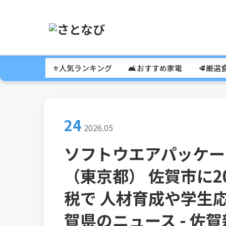
⚜️人気ランキング
🛋️おすすめ家電
🥩厳選
24
2026.05
ソフトウエアパッケー
（東京都） 佐賀市に2
税で 人材育成や学生応援
賀県のニュース - 佐