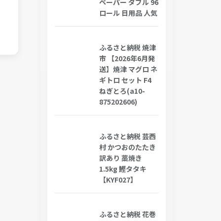
ペーパー ダブル 96
ロール 日用品 人気
ふるさと納税 焼津
市 【2026年6月発
送】焼津 マグロ ネ
ギトロ セット F4
ねぎとろ(a10-
875202606)
ふるさと納税 芸西
村 かつおのたたき
訳あり 藁焼き
1.5kg 鰹タタキ
【KYF027】
ふるさと納税 花巻