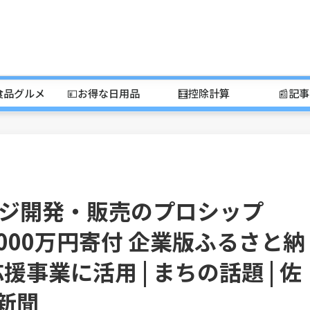
食品グルメ
💴お得な日用品
🧮控除計算
📰記
ジ開発・販売のプロシップ
000万円寄付 企業版ふるさと納
事業に活用 | まちの話題 | 佐
賀新聞