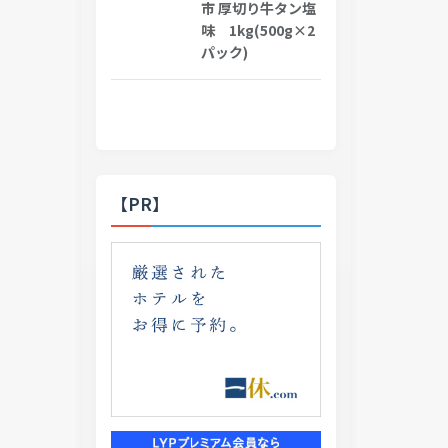
市 厚切り牛タン塩
味 1kg(500g×2
パック)
【PR】