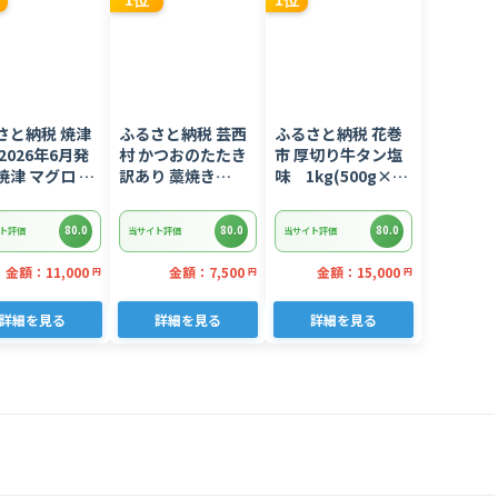
1位
1位
さと納税 焼津
ふるさと納税 芸西
ふるさと納税 花巻
2026年6月発
村 かつおのたたき
市 厚切り牛タン塩
焼津 マグロ ネ
訳あり 藁焼き
味 1kg(500g×2
 セット F4 ね
1.5kg 鰹タタキ
パック)
(a10-
【KYF027】
80.0
80.0
80.0
ト評価
当サイト評価
当サイト評価
02606)
金額：11,000
金額：7,500
金額：15,000
円
円
円
詳細を見る
詳細を見る
詳細を見る