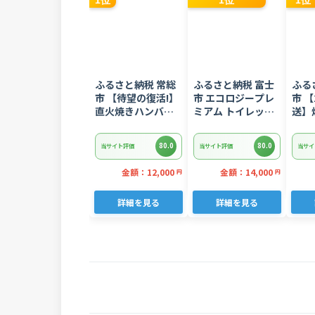
1位
1位
1位
ふるさと納税 常総
ふるさと納税 富士
ふる
市 【待望の復活!】
市 エコロジープレ
市 【
直火焼きハンバー
ミアム トイレット
送】
グ デミグラスソー
ペーパー ダブル 96
ギトロ
ス 3kg 22個入り
ロール 日用品 人気
ぎとろ
80.0
80.0
当サイト評価
当サイト評価
当サイ
8752
金額：12,000
金額：14,000
円
円
詳細を見る
詳細を見る