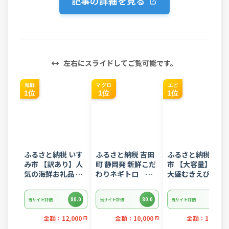
記事の詳細を見る
左右にスライドしてご覧可能です。
海鮮
マグロ
エビ
1位
1位
1位
ふるさと納税 いす
ふるさと納税 吉田
ふるさと納税 西尾
み市 【訳あり】人
町 静岡発 新鮮こだ
市 【大容量】特大
気の海鮮お礼品 チ
わりネギトロ
大盛むきえび
リ産 定塩 塩銀鮭切
1.5kg(15パック入
1.6kg(正味)・K28
り落とし(端材)約
り)のセット
80.0
80.0
80.0
当サイト評価
当サイト評価
当サイト評価
3kg
金額：12,000
金額：10,000
金額：12,000
円
円