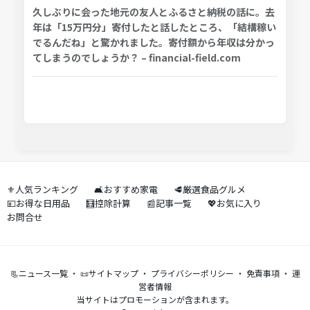
久しぶりに会った地元の友人とふるさと納税の話に。去
年は「15万円分」寄付したと話したところ、「結構稼い
でるんだね」と驚かれました。寄付額から年収は分かっ
てしまうのでしょうか？ – financial-field.com
⚜️人気ランキング
🛋️おすすめ家電
🥩厳選食品グルメ
💴お得な日用品
🧮控除計算
📰記事一覧
💖お気に入り
お問合せ
📃ニュース一覧
・
📜サイトマップ
・
プライバシーポリシー
・
免責事項
・
運
営者情報
当サイトはプロモーションが含まれます。