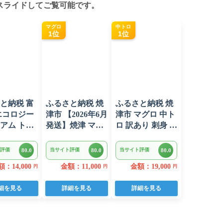
スライドしてご覧可能です。
マグロ
中トロ
1位
1位
と納税 富
ふるさと納税 焼
ふるさと納税 焼
エコロジー
津市 【2026年6月
津市 マグロ 中ト
アム トイ
発送】焼津 マグ
ロ 訳あり 刺身 ミ
ペーパー
ロ ネギトロ セッ
ナミマグロ 中ト
 96ロール
ト F4 ねぎとろ
ロ 切り落とし 約
評価
当サイト評価
当サイト評価
80.0
80.0
80.0
 人気
(a10-875202606)
700g(a18-110)
：14,000
金額：11,000
金額：19,000
円
円
円
細を見る
詳細を見る
詳細を見る