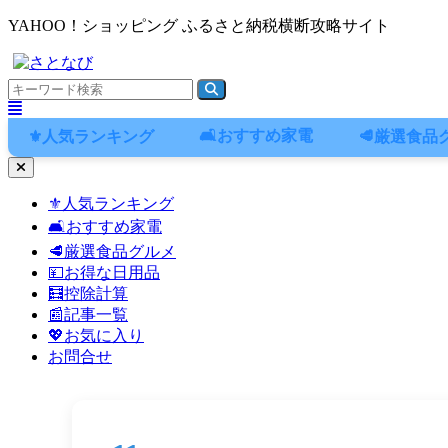
YAHOO！ショッピング ふるさと納税横断攻略サイト
🛋️おすすめ家電
⚜️人気ランキング
🥩厳選食品
ナ
ビ
⚜️人気ランキング
ゲ
🛋️おすすめ家電
ー
シ
🥩厳選食品グルメ
ョ
💴お得な日用品
ン
🧮控除計算
メ
📰記事一覧
ニ
💖お気に入り
ュ
お問合せ
ー