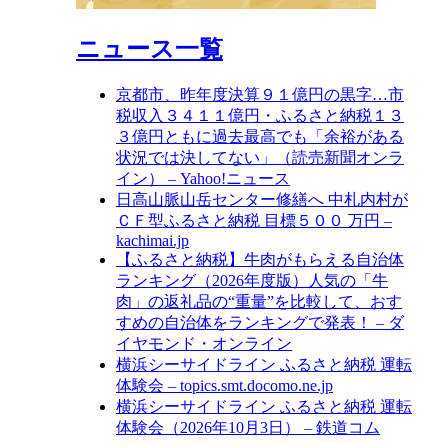
ニュース一覧
京都市、昨年度決算９１億円の黒字…市
税収入３４１１億円・ふるさと納税１３
３億円ともに過去最高でも「余裕がある
状況では決してない」（読売新聞オンラ
イン） – Yahoo!ニュース
日高山脈山岳センター修繕へ 中札内村が
ＣＦ型ふるさと納税 目標５００ 万円 –
kachimai.jp
【ふるさと納税】牛肉がもらえる自治体
ランキング（2026年度版）人気の「牛
肉」の返礼品の“重量”を比較して、おす
すめの自治体をランキングで発表！ – ダ
イヤモンド・オンライン
横浜シーサイドライン ふるさと納税 運転
体験会 – topics.smt.docomo.ne.jp
横浜シーサイドライン ふるさと納税 運転
体験会（2026年10月3日） – 鉄道コム