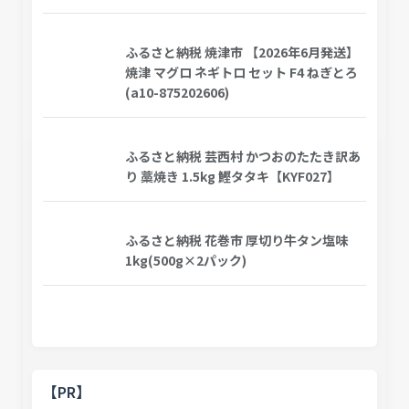
ふるさと納税 焼津市 【2026年6月発送】
焼津 マグロ ネギトロ セット F4 ねぎとろ
(a10-875202606)
ふるさと納税 芸西村 かつおのたたき訳あ
り 藁焼き 1.5kg 鰹タタキ【KYF027】
ふるさと納税 花巻市 厚切り牛タン塩味
1kg(500g×2パック)
【PR】