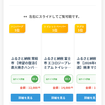
左右にスライドしてご覧可能です。
ハンバーグ
トイレットペーパー
マグロ
1位
1位
1位
ふるさと納税 常総
ふるさと納税 富士
ふるさと納税 焼津
市 【待望の復活!】
市 エコロジープレ
市 【2026年6月発
直火焼きハンバー
ミアム トイレット
送】焼津 マグロ ネ
グ デミグラスソー
ペーパー ダブル 96
ギトロ セット F4 
ス 3kg 22個入り
ロール 日用品 人気
ぎとろ(a10-
80.0
80.0
80.0
当サイト評価
当サイト評価
当サイト評価
875202606)
金額：12,000
金額：14,000
金額：11,000
円
円
詳細を見る
詳細を見る
詳細を見る