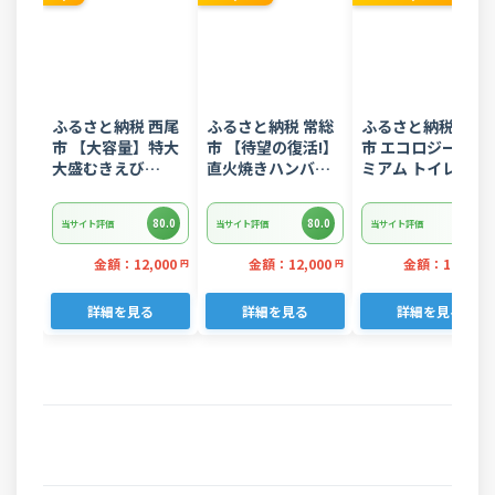
ふるさと納税 西尾
ふるさと納税 常総
ふるさと納税 富士
市 【大容量】特大
市 【待望の復活!】
市 エコロジープレ
大盛むきえび
直火焼きハンバー
ミアム トイレット
1.6kg(正味)・K287
グ デミグラスソー
ペーパー ダブル 96
ス 3kg 22個入り
ロール 日用品 人気
80.0
80.0
80.0
当サイト評価
当サイト評価
当サイト評価
金額：12,000
金額：12,000
金額：14,000
円
円
詳細を見る
詳細を見る
詳細を見る