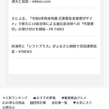
波大と協定 – nikkei.com
さとふる、「令和8年熊本地震 災害緊急支援寄付サイ
ト」で新たに10自治体による被災自治体への「代理寄
付」の受け付けを開始 – PR TIMES
別海町と「シフトプラス」がふるさと納税で包括連携協
定 – 47NEWS
⚜️人気ランキング
🛋️おすすめ家電
🥩厳選食品グルメ
💴お得な日用品
🧮控除計算
📰記事一覧
💖お気に入り
お問合せ