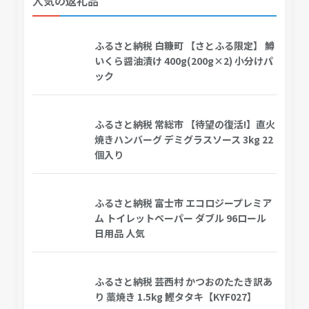
人気の返礼品
ふるさと納税 白糠町 【さとふる限定】 鱒
いくら醤油漬け 400g(200g×2) 小分けパ
ック
ふるさと納税 常総市 【待望の復活!】直火
焼きハンバーグ デミグラスソース 3kg 22
個入り
ふるさと納税 富士市 エコロジープレミア
ム トイレットペーパー ダブル 96ロール
日用品 人気
ふるさと納税 芸西村 かつおのたたき訳あ
り 藁焼き 1.5kg 鰹タタキ【KYF027】