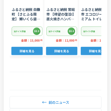
ふるさと納税 白糠
ふるさと納税 常総
ふるさと納税 富士
町 【さとふる限
市 【待望の復活!】
市 エコロジープレ
定】 鱒いくら醤油
直火焼きハンバー
ミアム トイレット
漬け
グ デミグラスソー
ペーパー ダブル 96
400g(200g×2) 小
ス 3kg 22個入り
ロール 日用品 人気
80.0
80.0
80.0
当サイト評価
当サイト評価
当サイト評価
分けパック
金額：13,000
金額：12,000
金額：14,000
円
円
詳細を見る
詳細を見る
詳細を見る
←
前のニュース