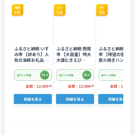
海鮮
エビ
肉
1位
1位
1位
ふるさと納税 いす
ふるさと納税 西尾
ふるさと納税 常総
み市 【訳あり】人
市 【大容量】特大
市 【待望の復活!】
気の海鮮お礼品 チ
大盛むきえび
直火焼きハンバー
リ産 定塩 塩銀鮭切
1.6kg(正味)・K287
グ デミグラスソー
り落とし(端材)約
ス 3kg 22個入り
80.0
80.0
80.0
当サイト評価
当サイト評価
当サイト評価
3kg
金額：12,000
金額：12,000
金額：12,000
円
円
詳細を見る
詳細を見る
詳細を見る