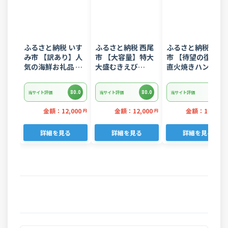
ふるさと納税 いす
ふるさと納税 西尾
ふるさと納税 常総
み市 【訳あり】人
市 【大容量】特大
市 【待望の復活!】
気の海鮮お礼品 チ
大盛むきえび
直火焼きハンバー
リ産 定塩 塩銀鮭切
1.6kg(正味)・K287
グ デミグラスソー
り落とし(端材)約
ス 3kg 22個入り
80.0
80.0
80.0
当サイト評価
当サイト評価
当サイト評価
3kg
金額：12,000
金額：12,000
金額：12,000
円
円
詳細を見る
詳細を見る
詳細を見る