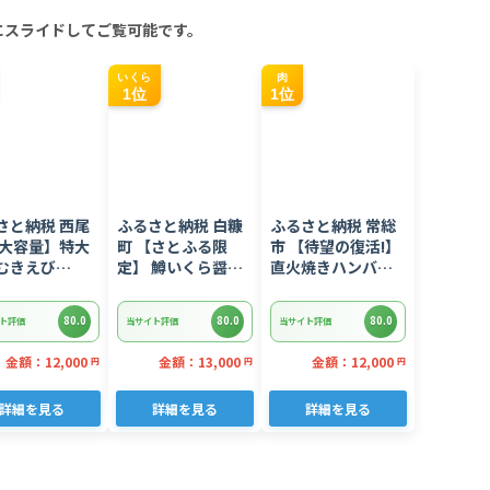
にスライドしてご覧可能です。
いくら
肉
1位
1位
さと納税 西尾
ふるさと納税 白糠
ふるさと納税 常総
【大容量】特大
町 【さとふる限
市 【待望の復活!】
むきえび
定】 鱒いくら醤油
直火焼きハンバー
kg(正味)・K287
漬け
グ デミグラスソー
400g(200g×2) 小
ス 3kg 22個入り
80.0
80.0
80.0
ト評価
当サイト評価
当サイト評価
分けパック
金額：12,000
金額：13,000
金額：12,000
円
円
円
詳細を見る
詳細を見る
詳細を見る