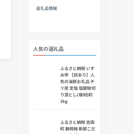
返礼品情報
人気の返礼品
ふるさと納税 いす
み市 【訳あり】人
気の海鮮お礼品 チ
リ産 定塩 塩銀鮭切
り落とし(端材)約
3kg
ふるさと納税 吉田
町 静岡発 新鮮こだ