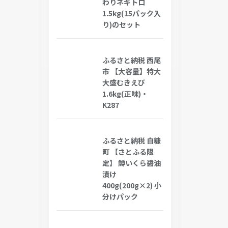
わりネギトロ
1.5kg(15パック入
り)のセット
ふるさと納税 西尾
市 【大容量】特大
大盛むきえび
1.6kg(正味)・
K287
ふるさと納税 白糠
町 【さとふる限
定】 鱒いくら醤油
漬け
400g(200g×2) 小
分けパック