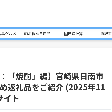
食品グルメ
💴お得な日用品
🧮控除計算
📰記
：「焼酎」編】宮崎県日南市
返礼品をご紹介 (2025年11
キサイト