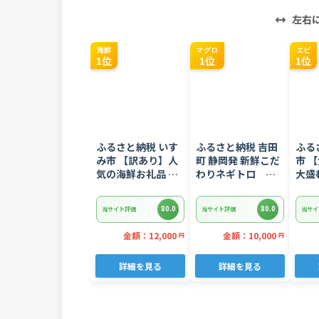
左右
海鮮
マグロ
エビ
1位
1位
1位
ふるさと納税 いす
ふるさと納税 吉田
ふる
み市 【訳あり】人
町 静岡発 新鮮こだ
市 
気の海鮮お礼品 チ
わりネギトロ
大盛
リ産 定塩 塩銀鮭切
1.5kg(15パック入
1.6
り落とし(端材)約
り)のセット
80.0
80.0
当サイト評価
当サイト評価
当サイ
3kg
金額：12,000
金額：10,000
円
円
詳細を見る
詳細を見る