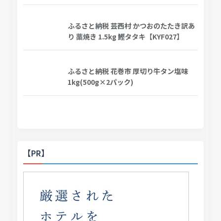
ふるさと納税 芸西村 かつおのたたき訳あ
り 藁焼き 1.5kg 鰹タタキ【KYF027】
ふるさと納税 花巻市 厚切り牛タン塩味
1kg(500g×2パック)
【PR】