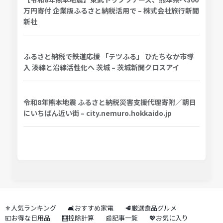
万円寄付 企業版ふるさと納税活用で – 株式会社旅行新聞
新社
ふるさと納税で鉄道応援 「テツふる」 ひたちなか市導
入 湊線と沿線活性化へ 茨城 – 茨城新聞クロスアイ
令和8年熊本地震 ふるさと納税災害支援代理寄附／朝日
にいちばん近い街 – city.nemuro.hokkaido.jp
⚜️人気ランキング
🛋️おすすめ家電
🥩厳選食品グルメ
💴お得な日用品
🧮控除計算
📰記事一覧
💖お気に入り