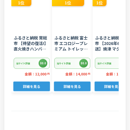
1位
1位
1位
ふるさと納税 常総
ふるさと納税 富士
ふるさと納税 焼津
市 【待望の復活!】
市 エコロジープレ
市 【2026年6月発
直火焼きハンバー
ミアム トイレット
送】焼津 マグロ ネ
グ デミグラスソー
ペーパー ダブル 96
ギトロ セット F4 
ス 3kg 22個入り
ロール 日用品 人気
ぎとろ(a10-
80.0
80.0
80.0
当サイト評価
当サイト評価
当サイト評価
875202606)
金額：12,000
金額：14,000
金額：11,000
円
円
詳細を見る
詳細を見る
詳細を見る