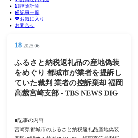
ン
🧮控除計算
メ
📰記事一覧
ニ
💖お気に入り
ュ
お問合せ
ー
18
2025.06
ふるさと納税返礼品の産地偽装
をめぐり 都城市が業者を提訴し
ていた裁判 業者の控訴棄却 福岡
高裁宮崎支部 - TBS NEWS DIG
■記事の内容
宮崎県都城市のふるさと納税返礼品産地偽装