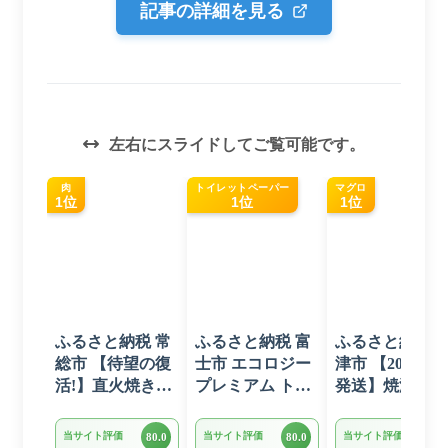
記事の詳細を見る
左右にスライドしてご覧可能です。
肉
トイレットペーパー
マグロ
1位
1位
1位
ふるさと納税 常
ふるさと納税 富
ふるさと納税 
総市 【待望の復
士市 エコロジー
津市 【2026年6
活!】直火焼きハ
プレミアム トイ
発送】焼津 マ
ンバーグ デミグ
レットペーパー
ロ ネギトロ セ
ラスソース 3kg
ダブル 96ロール
ト F4 ねぎとろ
当サイト評価
当サイト評価
当サイト評価
80.0
80.0
80.0