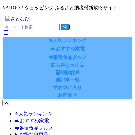
YAHOO！ショッピング ふるさと納税横断攻略サイト
⚜️人気ランキング
🛋️おすすめ家電
🥩厳選食品グルメ
💴お得な日用品
🧮控除計算
📰記事一覧
💖お気に入り
お問合せ
ナ
ビ
⚜️人気ランキング
ゲ
🛋️おすすめ家電
ー
シ
🥩厳選食品グルメ
ョ
💴お得な日用品