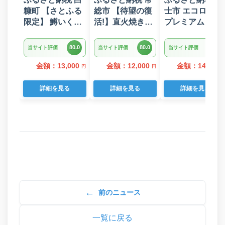
糠町 【さとふる
総市 【待望の復
士市 エコロジー
限定】 鱒いくら
活!】直火焼きハ
プレミアム トイ
醤油漬け
ンバーグ デミグ
レットペーパー
400g(200g×2) 小
ラスソース 3kg
ダブル 96ロール
80.0
80.0
80.0
当サイト評価
当サイト評価
当サイト評価
分けパック
22個入り
日用品 人気
金額：13,000
金額：12,000
金額：14,000
円
円
詳細を見る
詳細を見る
詳細を見る
←
前のニュース
一覧に戻る