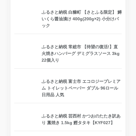
ふるさと納税 白糠町 【さとふる限定】 鱒
いくら醤油漬け 400g(200g×2) 小分けパ
ック
ふるさと納税 常総市 【待望の復活!】直
火焼きハンバーグ デミグラスソース 3kg
22個入り
ふるさと納税 富士市 エコロジープレミア
ム トイレットペーパー ダブル 96ロール
日用品 人気
ふるさと納税 芸西村 かつおのたたき訳あ
り 藁焼き 1.5kg 鰹タタキ【KYF027】