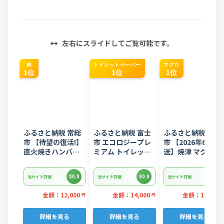
左右にスライドしてご覧可能です。
肉
トイレットペーパー
マグロ
1位
1位
1位
ふるさと納税 常総
ふるさと納税 富士
ふるさと納税 焼津
市 【待望の復活!】
市 エコロジープレ
市 【2026年6月発
直火焼きハンバー
ミアム トイレット
送】焼津 マグロ ネ
グ デミグラスソー
ペーパー ダブル 96
ギトロ セット F4 
ス 3kg 22個入り
ロール 日用品 人気
ぎとろ(a10-
80.0
80.0
80.0
当サイト評価
当サイト評価
当サイト評価
875202606)
金額：12,000
金額：14,000
金額：11,000
円
円
詳細を見る
詳細を見る
詳細を見る