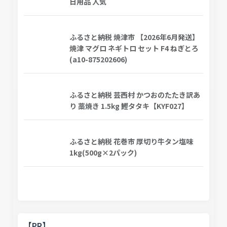
日用品 人気
ふるさと納税 焼津市 【2026年6月発送】
焼津 マグロ ネギトロ セット F4 ねぎとろ
(a10-875202606)
ふるさと納税 芸西村 かつおのたたき訳あ
り 藁焼き 1.5kg 鰹タタキ【KYF027】
ふるさと納税 花巻市 厚切り牛タン塩味
1kg(500g×2パック)
【PR】