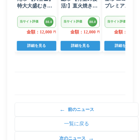
特大大盛むきえ
活!】直火焼きハ
プレミアム ト
び1.6kg(正味)・
ンバーグ デミグ
レットペーパー
K287
ラスソース 3kg
ダブル 96ロー
当サイト評価
当サイト評価
当サイト評価
80.0
80.0
80.0
22個入り
日用品 人気
金額：12,000
金額：12,000
金額：14,000
円
円
詳細を見る
詳細を見る
詳細を見る
←
前のニュース
一覧に戻る
→
次のニュース