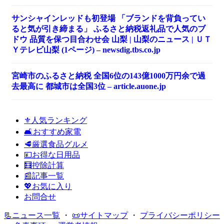
サンシャインレッドも初登場 「ブランドを背負ってい
ると気が引き締まる」 ふるさと納税返礼品で人気のブ
ドウ 品質を保つ目合わせ会 山梨 | 山梨のニュース | ＵＴ
Ｙテレビ山梨 (1ページ) – newsdig.tbs.co.jp
宮崎市のふるさと納税 全国6位の143億1000万円余で過
去最高に 都城市は全国3位 – article.auone.jp
⚜️人気ランキング
🛋️おすすめ家電
🥩厳選食品グルメ
💴お得な日用品
🧮控除計算
📰記事一覧
💖お気に入り
お問合せ
📃ニュース一覧
・
📜サイトマップ
・
プライバシーポリシー