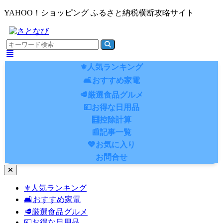
YAHOO！ショッピング ふるさと納税横断攻略サイト
⚜️人気ランキング
🛋️おすすめ家電
🥩厳選食品グルメ
💴お得な日用品
🧮控除計算
📰記事一覧
💖お気に入り
お問合せ
ナ
ビ
⚜️人気ランキング
ゲ
🛋️おすすめ家電
ー
シ
🥩厳選食品グルメ
ョ
💴お得な日用品