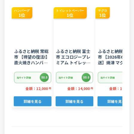
ハンバーグ
トイレットペーパー
マグロ
1位
1位
1位
ふるさと納税 常総
ふるさと納税 富士
ふるさと納税 焼津
市 【待望の復活!】
市 エコロジープレ
市 【2026年6月発
直火焼きハンバー
ミアム トイレット
送】焼津 マグロ ネ
グ デミグラスソー
ペーパー ダブル 96
ギトロ セット F4 
ス 3kg 22個入り
ロール 日用品 人気
ぎとろ(a10-
80.0
80.0
80.0
当サイト評価
当サイト評価
当サイト評価
875202606)
金額：12,000
金額：14,000
金額：11,000
円
円
詳細を見る
詳細を見る
詳細を見る