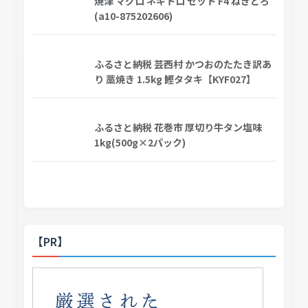
焼津 マグロ ネギトロ セット F4 ねぎとろ
(a10-875202606)
ふるさと納税 芸西村 かつおのたたき訳あ
り 藁焼き 1.5kg 鰹タタキ【KYF027】
ふるさと納税 花巻市 厚切り牛タン塩味
1kg(500g×2パック)
【PR】