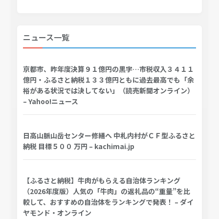
ニュース一覧
京都市、昨年度決算９１億円の黒字…市税収入３４１１
億円・ふるさと納税１３３億円ともに過去最高でも「余
裕がある状況では決してない」（読売新聞オンライン）
– Yahoo!ニュース
日高山脈山岳センター修繕へ 中札内村がＣＦ型ふるさと
納税 目標５００ 万円 – kachimai.jp
【ふるさと納税】牛肉がもらえる自治体ランキング
（2026年度版）人気の「牛肉」の返礼品の“重量”を比
較して、おすすめの自治体をランキングで発表！ – ダイ
ヤモンド・オンライン