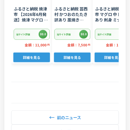
ふるさと納税 焼津
ふるさと納税 芸西
ふるさと納税 焼津
市 【2026年6月発
村 かつおのたたき
市 マグロ 中トロ 訳
送】焼津 マグロ ネ
訳あり 藁焼き
あり 刺身 ミナミマ
ギトロ セット F4 ね
1.5kg 鰹タタキ
グロ 中トロ 切り落
ぎとろ(a10-
【KYF027】
とし 約700g(a18-
80.0
80.0
80.0
当サイト評価
当サイト評価
当サイト評価
875202606)
110)
金額：11,000
金額：7,500
金額：19,000
円
円
詳細を見る
詳細を見る
詳細を見る
←
前のニュース