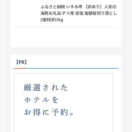
ふるさと納税 いすみ市 【訳あり】人気の
海鮮お礼品 チリ産 定塩 塩銀鮭切り落とし
(端材)約3kg
【PR】