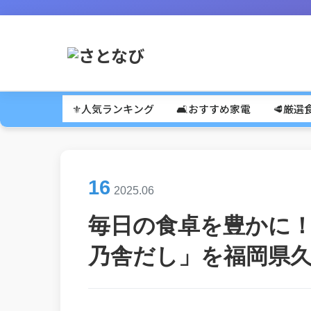
⚜️人気ランキング
🛋️おすすめ家電
🥩厳選
16
2025.06
毎日の食卓を豊かに！
乃舎だし」を福岡県久山町か