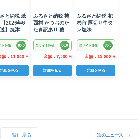
さと納税 焼
ふるさと納税 芸
ふるさと納税 花
 【2026年6
西村 かつおのた
巻市 厚切り牛タ
送】焼津 マ
たき訳あり 藁焼
ン塩味
 ネギトロ セ
き 1.5kg 鰹タタ
1kg(500g×2パッ
 F4 ねぎとろ
キ【KYF027】
ク)
80.0
80.0
80.0
イト評価
当サイト評価
当サイト評価
-875202606)
金額：11,000
金額：7,500
金額：15,000
円
円
円
詳細を見る
詳細を見る
詳細を見る
→
一覧に戻る
次のニュース