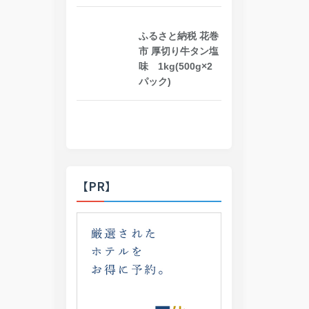
ふるさと納税 花巻
市 厚切り牛タン塩
味 1kg(500g×2
パック)
【PR】