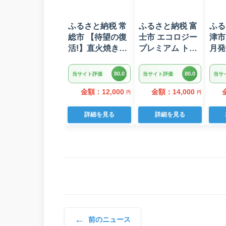
ふるさと納税 常
ふるさと納税 富
ふる
総市 【待望の復
士市 エコロジー
津市
活!】直火焼きハ
プレミアム トイ
月発
ンバーグ デミグ
レットペーパー
グロ
ラスソース 3kg
ダブル 96ロール
ット
80.0
80.0
当サイト評価
当サイト評価
当サ
22個入り
日用品 人気
(a10
金額：12,000
金額：14,000
円
円
詳細を見る
詳細を見る
←
前のニュース