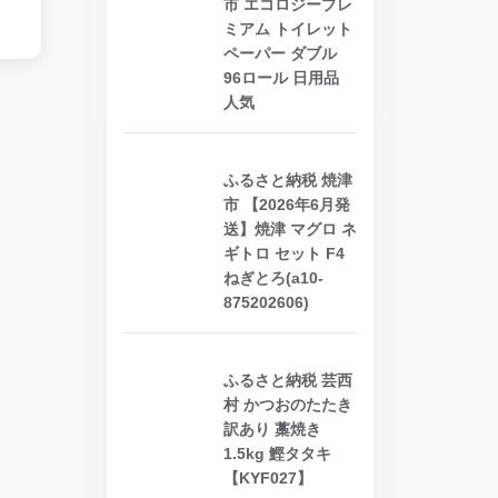
市 エコロジープレ
ミアム トイレット
ペーパー ダブル
96ロール 日用品
人気
ふるさと納税 焼津
市 【2026年6月発
送】焼津 マグロ ネ
ギトロ セット F4
ねぎとろ(a10-
875202606)
ふるさと納税 芸西
村 かつおのたたき
訳あり 藁焼き
1.5kg 鰹タタキ
【KYF027】