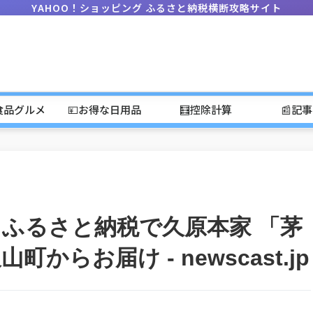
YAHOO！ショッピング ふるさと納税横断攻略サイト
食品グルメ
💴お得な日用品
🧮控除計算
📰記
ふるさと納税で久原本家 「茅
らお届け - newscast.jp