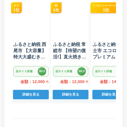
エビ
肉
トイレットペーパー
1位
1位
1位
ふるさと納税 西
ふるさと納税 常
ふるさと納税 富
尾市 【大容量】
総市 【待望の復
士市 エコロジー
特大大盛むきえ
活!】直火焼きハ
プレミアム トイ
び1.6kg(正味)・
ンバーグ デミグ
レットペーパー
K287
ラスソース 3kg
ダブル 96ロール
80.0
80.0
80.0
当サイト評価
当サイト評価
当サイト評価
22個入り
日用品 人気
金額：12,000
金額：12,000
金額：14,000
円
円
詳細を見る
詳細を見る
詳細を見る