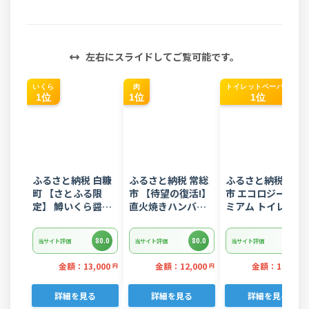
左右にスライドしてご覧可能です。
いくら
肉
トイレットペーパー
1位
1位
1位
ふるさと納税 白糠
ふるさと納税 常総
ふるさと納税 富士
町 【さとふる限
市 【待望の復活!】
市 エコロジープレ
定】 鱒いくら醤油
直火焼きハンバー
ミアム トイレット
漬け
グ デミグラスソー
ペーパー ダブル 96
400g(200g×2) 小
ス 3kg 22個入り
ロール 日用品 人気
80.0
80.0
80.0
当サイト評価
当サイト評価
当サイト評価
分けパック
金額：13,000
金額：12,000
金額：14,000
円
円
詳細を見る
詳細を見る
詳細を見る