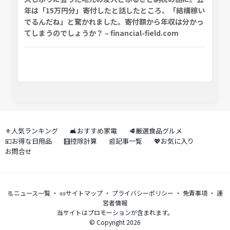
年は「15万円分」寄付したと話したところ、「結構稼い
でるんだね」と驚かれました。寄付額から年収は分かっ
てしまうのでしょうか？ – financial-field.com
⚜️人気ランキング
🛋️おすすめ家電
🥩厳選食品グルメ
💴お得な日用品
🧮控除計算
📰記事一覧
💖お気に入り
お問合せ
📃ニュース一覧
・
📜サイトマップ
・
プライバシーポリシー
・
免責事項
・
運
営者情報
当サイトはプロモーションが含まれます。
© Copyright 2026