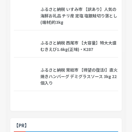
ふるさと納税 いすみ市 【訳あり】人気の
海鮮お礼品 チリ産 定塩 塩銀鮭切り落とし
(端材)約3kg
ふるさと納税 西尾市 【大容量】特大大盛
むきえび1.6kg(正味)・K287
ふるさと納税 常総市 【待望の復活!】直火
焼きハンバーグ デミグラスソース 3kg 22
個入り
【PR】