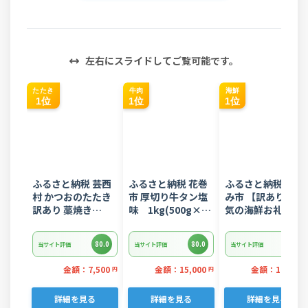
左右にスライドしてご覧可能です。
たたき
牛肉
海鮮
1位
1位
1位
ふるさと納税 芸西
ふるさと納税 花巻
ふるさと納税 いす
村 かつおのたたき
市 厚切り牛タン塩
み市 【訳あり】人
訳あり 藁焼き
味 1kg(500g×2
気の海鮮お礼品 チ
1.5kg 鰹タタキ
パック)
リ産 定塩 塩銀鮭切
【KYF027】
り落とし(端材)約
80.0
80.0
80.0
当サイト評価
当サイト評価
当サイト評価
3kg
金額：7,500
金額：15,000
金額：12,000
円
円
詳細を見る
詳細を見る
詳細を見る