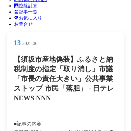
ン
🧮控除計算
メ
📰記事一覧
ニ
💖お気に入り
ュ
お問合せ
ー
13
2025.06
【須坂市産地偽装】ふるさと納
税制度の指定「取り消し」市議
「市長の責任大きい」公共事業
ストップ 市民「落胆」 - 日テレ
NEWS NNN
■記事の内容