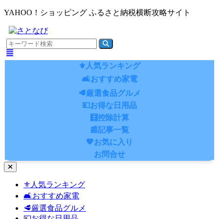
YAHOO！ショッピング ふるさと納税横断攻略サイト
⚜️人気ランキング
🛋️おすすめ家電
🥩厳選食品グルメ
💴お得な日用品
🧮控除計算
📰記事一覧
💖お気に入り
お問合せ
ナ
ビ
⚜️人気ランキング
ゲ
🛋️おすすめ家電
ー
シ
🥩厳選食品グルメ
ョ
💴お得な日用品