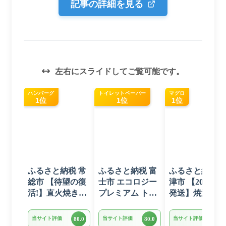
記事の詳細を見る
左右にスライドしてご覧可能です。
ハンバーグ
トイレットペーパー
マグロ
1位
1位
1位
ふるさと納税 常
ふるさと納税 富
ふるさと納税 
総市 【待望の復
士市 エコロジー
津市 【2026年6
活!】直火焼きハ
プレミアム トイ
発送】焼津 マ
ンバーグ デミグ
レットペーパー
ロ ネギトロ セ
ラスソース 3kg
ダブル 96ロール
ト F4 ねぎとろ
当サイト評価
当サイト評価
当サイト評価
80.0
80.0
80.0