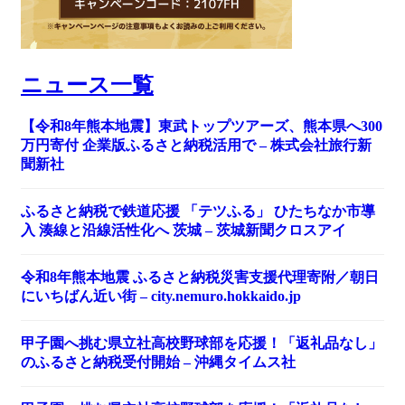
ニュース一覧
【令和8年熊本地震】東武トップツアーズ、熊本県へ300
万円寄付 企業版ふるさと納税活用で – 株式会社旅行新
聞新社
ふるさと納税で鉄道応援 「テツふる」 ひたちなか市導
入 湊線と沿線活性化へ 茨城 – 茨城新聞クロスアイ
令和8年熊本地震 ふるさと納税災害支援代理寄附／朝日
にいちばん近い街 – city.nemuro.hokkaido.jp
甲子園へ挑む県立社高校野球部を応援！「返礼品なし」
のふるさと納税受付開始 – 沖縄タイムス社